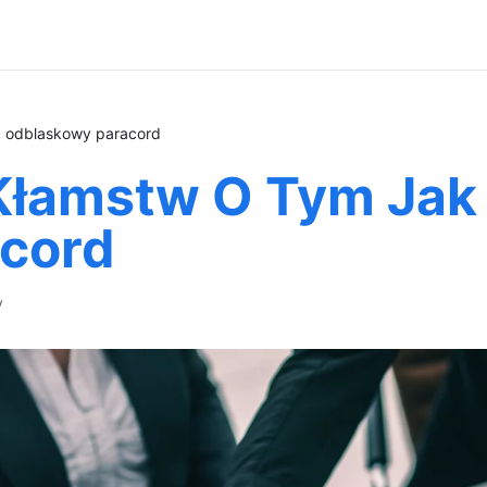
ć odblaskowy paracord
Kłamstw O Tym Jak
cord
y