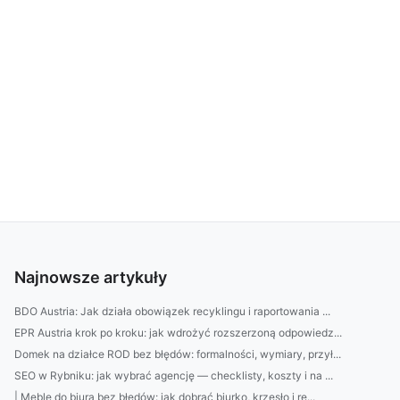
Najnowsze artykuły
BDO Austria: Jak działa obowiązek recyklingu i raportowania ...
EPR Austria krok po kroku: jak wdrożyć rozszerzoną odpowiedz...
Domek na działce ROD bez błędów: formalności, wymiary, przył...
SEO w Rybniku: jak wybrać agencję — checklisty, koszty i na ...
| Meble do biura bez błędów: jak dobrać biurko, krzesło i re...