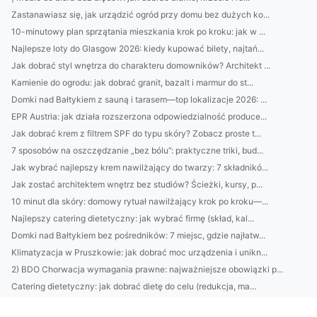
Zastanawiasz się, jak urządzić ogród przy domu bez dużych ko...
10-minutowy plan sprzątania mieszkania krok po kroku: jak w ...
Najlepsze loty do Glasgow 2026: kiedy kupować bilety, najtań...
Jak dobrać styl wnętrza do charakteru domowników? Architekt ...
Kamienie do ogrodu: jak dobrać granit, bazalt i marmur do st...
Domki nad Bałtykiem z sauną i tarasem—top lokalizacje 2026: ...
EPR Austria: jak działa rozszerzona odpowiedzialność produce...
Jak dobrać krem z filtrem SPF do typu skóry? Zobacz proste t...
7 sposobów na oszczędzanie „bez bólu”: praktyczne triki, bud...
Jak wybrać najlepszy krem nawilżający do twarzy: 7 składnikó...
Jak zostać architektem wnętrz bez studiów? Ścieżki, kursy, p...
10 minut dla skóry: domowy rytuał nawilżający krok po kroku—...
Najlepszy catering dietetyczny: jak wybrać firmę (skład, kal...
Domki nad Bałtykiem bez pośredników: 7 miejsc, gdzie najłatw...
Klimatyzacja w Pruszkowie: jak dobrać moc urządzenia i unikn...
2) BDO Chorwacja wymagania prawne: najważniejsze obowiązki p...
Catering dietetyczny: jak dobrać dietę do celu (redukcja, ma...
10 sposobów na oszczędzanie bez wyrzeczeń: budżet domowy, au...