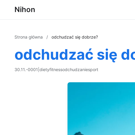
Nihon
Strona główna
/
odchudzać się dobrze?
odchudzać się d
30.11.-0001
|
diety
fitness
odchudzanie
sport