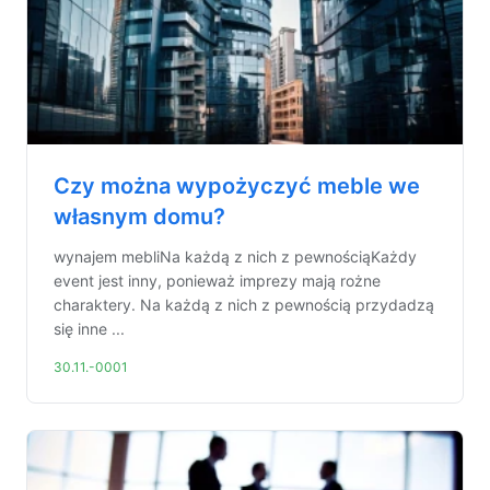
Czy można wypożyczyć meble we
własnym domu?
wynajem mebliNa każdą z nich z pewnościąKażdy
event jest inny, ponieważ imprezy mają rożne
charaktery. Na każdą z nich z pewnością przydadzą
się inne ...
30.11.-0001