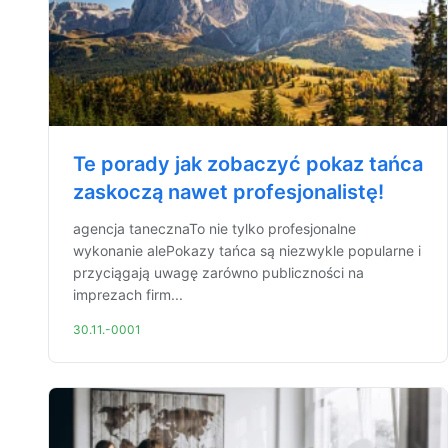
Te porady jak zobaczyć pokaz tańca
zaskoczą nawet profesjonalistę!
agencja tanecznaTo nie tylko profesjonalne
wykonanie alePokazy tańca są niezwykle popularne i
przyciągają uwagę zarówno publiczności na
imprezach firm...
30.11.-0001