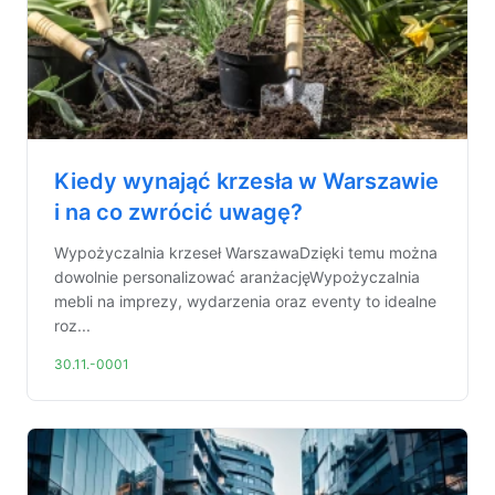
Kiedy wynająć krzesła w Warszawie
i na co zwrócić uwagę?
Wypożyczalnia krzeseł WarszawaDzięki temu można
dowolnie personalizować aranżacjęWypożyczalnia
mebli na imprezy, wydarzenia oraz eventy to idealne
roz...
30.11.-0001