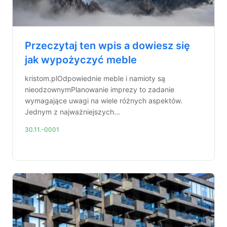
Przeczytaj ten wpis a dowiesz się
jak wypożyczyć meble
kristom.plOdpowiednie meble i namioty są
nieodzownymPlanowanie imprezy to zadanie
wymagające uwagi na wiele różnych aspektów.
Jednym z najważniejszych...
30.11.-0001