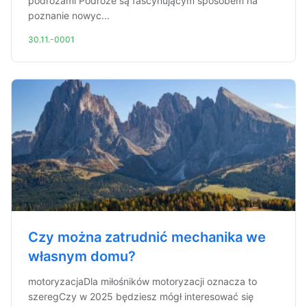
podróżami Podróże są fascynującym sposobem na
poznanie nowyc...
30.11.-0001
Czy można zatrudnić mechanika we
własnym domu?
motoryzacjaDla miłośników motoryzacji oznacza to
szeregCzy w 2025 będziesz mógł interesować się