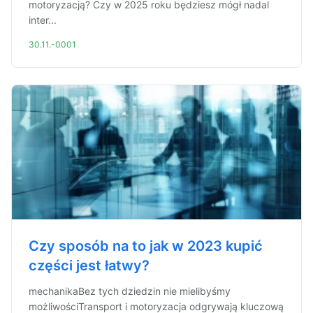
motoryzacją? Czy w 2025 roku będziesz mógł nadal
inter...
30.11.-0001
Czy sposób na to jak w 2023 kupić
części jest łatwy?
mechanikaBez tych dziedzin nie mielibyśmy
możliwościTransport i motoryzacja odgrywają kluczową