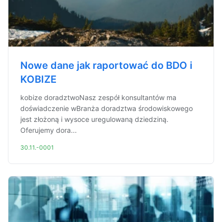
Nowe dane jak raportować do BDO i
KOBIZE
kobize doradztwoNasz zespół konsultantów ma
doświadczenie wBranża doradztwa środowiskowego
jest złożoną i wysoce uregulowaną dziedziną.
Oferujemy dora...
30.11.-0001