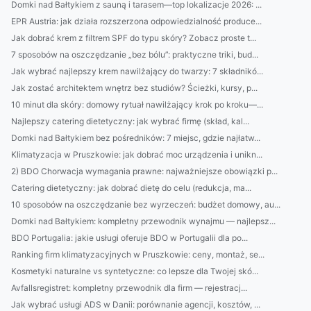
Domki nad Bałtykiem z sauną i tarasem—top lokalizacje 2026: ...
EPR Austria: jak działa rozszerzona odpowiedzialność produce...
Jak dobrać krem z filtrem SPF do typu skóry? Zobacz proste t...
7 sposobów na oszczędzanie „bez bólu”: praktyczne triki, bud...
Jak wybrać najlepszy krem nawilżający do twarzy: 7 składnikó...
Jak zostać architektem wnętrz bez studiów? Ścieżki, kursy, p...
10 minut dla skóry: domowy rytuał nawilżający krok po kroku—...
Najlepszy catering dietetyczny: jak wybrać firmę (skład, kal...
Domki nad Bałtykiem bez pośredników: 7 miejsc, gdzie najłatw...
Klimatyzacja w Pruszkowie: jak dobrać moc urządzenia i unikn...
2) BDO Chorwacja wymagania prawne: najważniejsze obowiązki p...
Catering dietetyczny: jak dobrać dietę do celu (redukcja, ma...
10 sposobów na oszczędzanie bez wyrzeczeń: budżet domowy, au...
Domki nad Bałtykiem: kompletny przewodnik wynajmu — najlepsz...
BDO Portugalia: jakie usługi oferuje BDO w Portugalii dla po...
Ranking firm klimatyzacyjnych w Pruszkowie: ceny, montaż, se...
Kosmetyki naturalne vs syntetyczne: co lepsze dla Twojej skó...
Avfallsregistret: kompletny przewodnik dla firm — rejestracj...
Jak wybrać usługi ADS w Danii: porównanie agencji, kosztów, ...