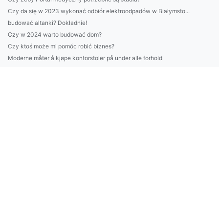
Czy da się w 2023 wykonać odbiór elektroodpadów w Białymsto...
budować altanki? Dokładnie!
Czy w 2024 warto budować dom?
Czy ktoś może mi pomóc robić biznes?
Moderne måter å kjøpe kontorstoler på under alle forhold
Cała Prawda O Tym Jak odchudzić się (a Której Sprzedawcy Ci ...
Jak złożyć sprawozdanie BDO przydatnie?
Jak można w 2025 zadbać o rośliny domowe?
Jak nauczyć się tańca na sto procent!
Szokujące 3 Metod Aby Portal medyczny
obliczyć ślad węglowy w firmie? Nie?
Czy można chronić środowisko we własnym domu?
Więcej artykułów
3 Wypowiedzi O Tym Jak wypożyczyć meble, Które Nie Powinny N...
Dlaczego w 2022 warto chronić środowisko?
raportować w standardzie vsme? Dokładnie!