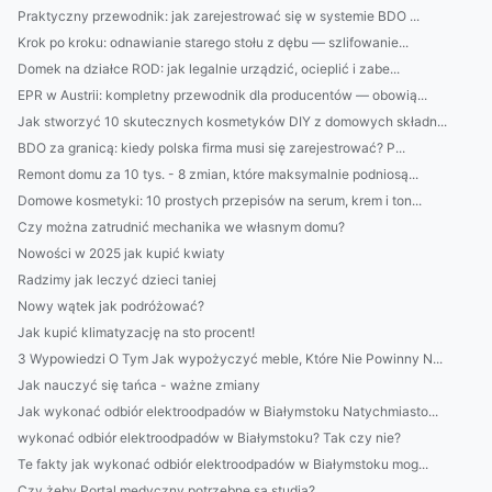
Praktyczny przewodnik: jak zarejestrować się w systemie BDO ...
Krok po kroku: odnawianie starego stołu z dębu — szlifowanie...
Domek na działce ROD: jak legalnie urządzić, ocieplić i zabe...
EPR w Austrii: kompletny przewodnik dla producentów — obowią...
Jak stworzyć 10 skutecznych kosmetyków DIY z domowych składn...
BDO za granicą: kiedy polska firma musi się zarejestrować? P...
Remont domu za 10 tys. - 8 zmian, które maksymalnie podniosą...
Domowe kosmetyki: 10 prostych przepisów na serum, krem i ton...
Czy można zatrudnić mechanika we własnym domu?
Nowości w 2025 jak kupić kwiaty
Radzimy jak leczyć dzieci taniej
Nowy wątek jak podróżować?
Jak kupić klimatyzację na sto procent!
3 Wypowiedzi O Tym Jak wypożyczyć meble, Które Nie Powinny N...
Jak nauczyć się tańca - ważne zmiany
Jak wykonać odbiór elektroodpadów w Białymstoku Natychmiasto...
wykonać odbiór elektroodpadów w Białymstoku? Tak czy nie?
Te fakty jak wykonać odbiór elektroodpadów w Białymstoku mog...
Czy żeby Portal medyczny potrzebne są studia?