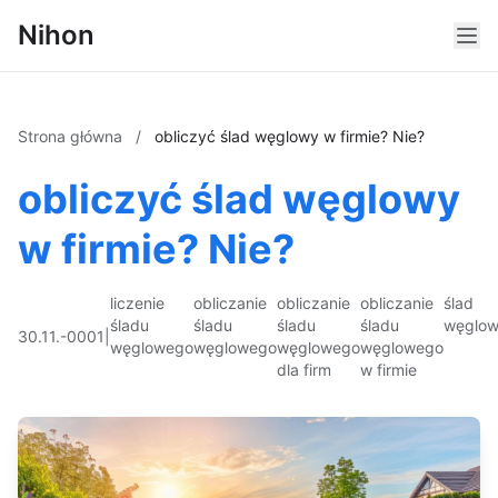
Nihon
Strona główna
/
obliczyć ślad węglowy w firmie? Nie?
obliczyć ślad węglowy
w firmie? Nie?
liczenie
obliczanie
obliczanie
obliczanie
ślad
śladu
śladu
śladu
śladu
węglo
30.11.-0001
|
węglowego
węglowego
węglowego
węglowego
dla firm
w firmie