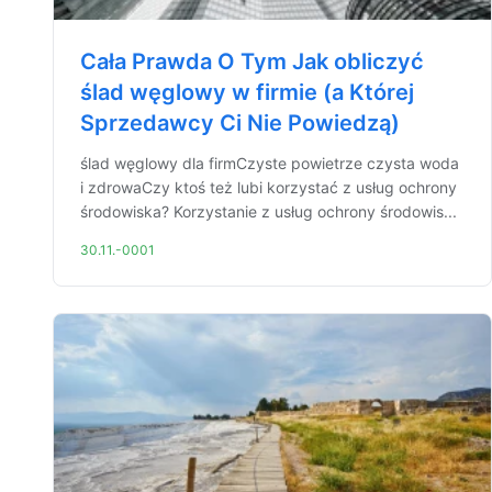
Cała Prawda O Tym Jak obliczyć
ślad węglowy w firmie (a Której
Sprzedawcy Ci Nie Powiedzą)
ślad węglowy dla firmCzyste powietrze czysta woda
i zdrowaCzy ktoś też lubi korzystać z usług ochrony
środowiska? Korzystanie z usług ochrony środowis...
30.11.-0001