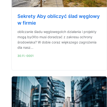
Sekrety Aby obliczyć ślad węglowy
w firmie
obliczanie śladu węglowegoIch działania i projekty
mogą byćKto musi doradzać z zakresu ochrony
środowiska? W dobie coraz większego zagrożenia
dla nasz...
30.11.-0001