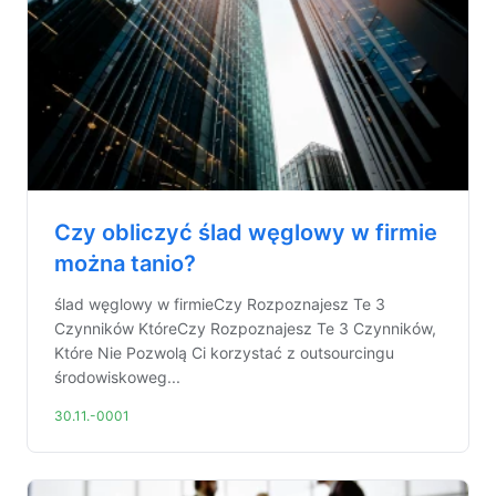
Czy obliczyć ślad węglowy w firmie
można tanio?
ślad węglowy w firmieCzy Rozpoznajesz Te 3
Czynników KtóreCzy Rozpoznajesz Te 3 Czynników,
Które Nie Pozwolą Ci korzystać z outsourcingu
środowiskoweg...
30.11.-0001