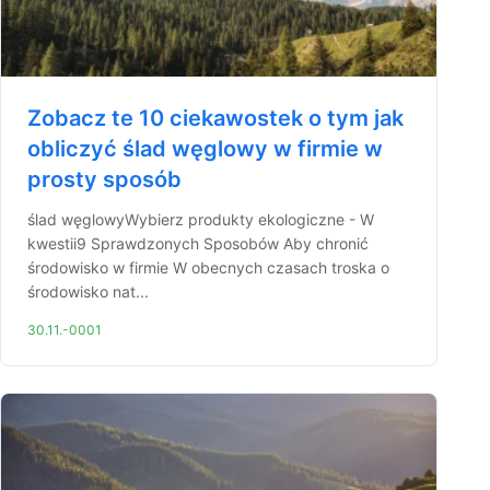
Zobacz te 10 ciekawostek o tym jak
obliczyć ślad węglowy w firmie w
prosty sposób
ślad węglowyWybierz produkty ekologiczne - W
kwestii9 Sprawdzonych Sposobów Aby chronić
środowisko w firmie W obecnych czasach troska o
środowisko nat...
30.11.-0001