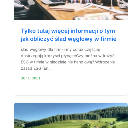
Tylko tutaj więcej informacji o tym
jak obliczyć ślad węglowy w firmie
ślad węglowy dla firmFirmy coraz częściej
dostrzegają korzyści płynąceCzy można wdrożyć
ESG w firmie w niedzielę nie handlową? Wdrożenie
zasad ESG (En...
30.11.-0001