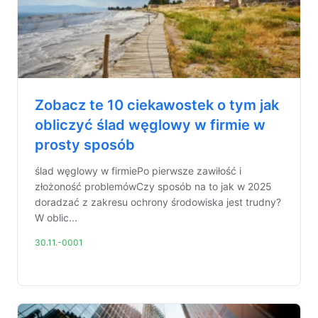
Zobacz te 10 ciekawostek o tym jak
obliczyć ślad węglowy w firmie w
prosty sposób
ślad węglowy w firmiePo pierwsze zawiłość i
złożoność problemówCzy sposób na to jak w 2025
doradzać z zakresu ochrony środowiska jest trudny?
W oblic...
30.11.-0001