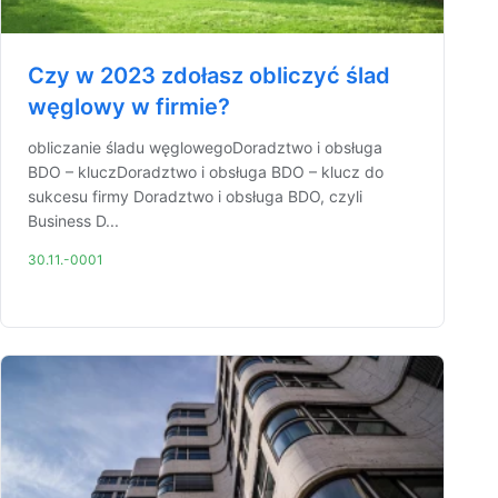
Czy w 2023 zdołasz obliczyć ślad
węglowy w firmie?
obliczanie śladu węglowegoDoradztwo i obsługa
BDO – kluczDoradztwo i obsługa BDO – klucz do
sukcesu firmy Doradztwo i obsługa BDO, czyli
Business D...
30.11.-0001