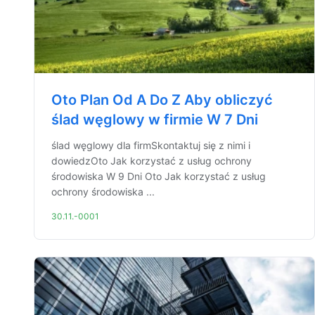
Oto Plan Od A Do Z Aby obliczyć
ślad węglowy w firmie W 7 Dni
ślad węglowy dla firmSkontaktuj się z nimi i
dowiedzOto Jak korzystać z usług ochrony
środowiska W 9 Dni Oto Jak korzystać z usług
ochrony środowiska ...
30.11.-0001