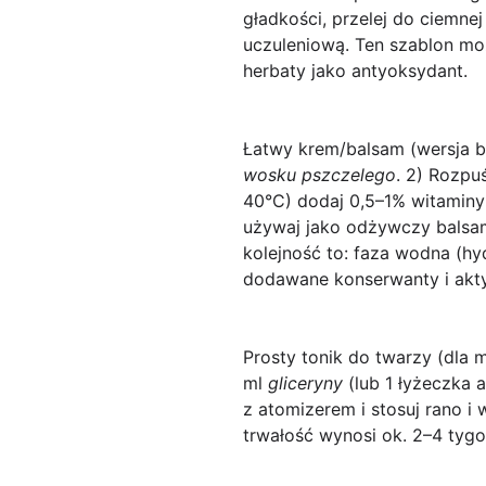
gładkości, przelej do ciemne
uczuleniową. Ten szablon mo
herbaty jako antyoksydant.
Łatwy krem/balsam (wersja b
wosku pszczelego
. 2) Rozpu
40°C) dodaj 0,5–1% witaminy E
używaj jako odżywczy balsam
kolejność to: faza wodna (hy
dodawane konserwanty i akt
Prosty tonik do twarzy (dla mi
ml
gliceryny
(lub 1 łyżeczka a
z atomizerem i stosuj rano i 
trwałość wynosi ok. 2–4 tyg