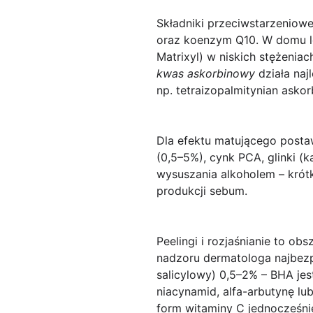
Składniki przeciwstarzeniow
oraz koenzym Q10. W domu l
Matrixyl) w niskich stężeni
kwas askorbinowy
działa najl
np. tetraizopalmitynian askor
Dla efektu matującego
postaw
(0,5–5%),
cynk PCA
, glinki 
wysuszania alkoholem – krót
produkcji sebum.
Peelingi i rozjaśnianie
to obsz
nadzoru dermatologa najbezp
salicylowy) 0,5–2% – BHA jest
niacynamid
,
alfa-arbutynę
lu
form witaminy C jednocześnie