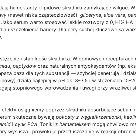
dają humektanty i lipidowe składniki zamykające wilgoć.
owy
(nawet niska cząsteczłowość),
gliceryna
,
aloe vera
,
pan
 Jako serum warto stosować lekkie roztwory z 0,1–1% HA lu
la uszczelnienia bariery. Dla cery suchej kluczowe są wa
.
ę stężenie i stabilność składnika. W domowych recepturach 
midu
,
peptydów
oraz naturalnych antyoksydantów (np. ekstr
psza baza dla tych substancji — szybciej penetrują i dzia
inowy) działa najlepiej w pH ok. 3–3,5 i w stężeniach 10–20
gają stopniowego wprowadzania i uwagi przy wrażliwej s
:
efekty osiągniemy poprzez składniki absorbujące sebum i
serum skuteczne bywają
pokosty z węgla/krzemionki
,
kaoli
namid
i
cynk PCA
. Toniki z
hamamelisem
mogą chwilowo mat
ry wysusza i prowokuje przetłuszczanie w reakcji obronnej 