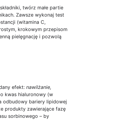
składniki, twórz małe partie
nikach. Zawsze wykonaj test
tancji (witamina C,
m prostym, krokowym przepisom
nną pielęgnację i pozwolą
dany efekt:
nawilżanie,
 po
kwas hialuronowy
(w
la odbudowy bariery lipidowej
że produkty zawierające fazę
asu sorbinowego – by