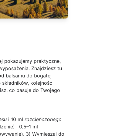
ej pokazujemy praktyczne,
yposażenia. Znajdziesz tu
od balsamu do bogatej
ę składników, kolejność
isz, co pasuje do Twojego
esu
i 10 ml
rozcieńczonego
żenie) i 0,5–1 ml
owywanie). 3) Wymieszaj do