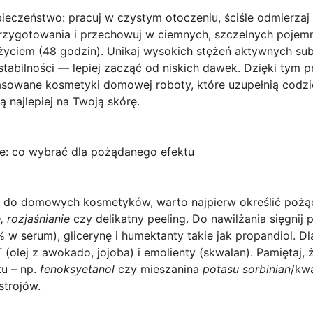
pieczeństwo
: pracuj w czystym otoczeniu, ściśle odmierzaj 
przygotowania i przechowuj w ciemnych, szczelnych pojem
yciem (48 godzin). Unikaj wysokich stężeń aktywnych subs
 stabilności — lepiej zacząć od niskich dawek. Dzięki ty
sowane kosmetyki domowej roboty, które uzupełnią codzie
ją najlepiej na Twoją skórę.
ne: co wybrać dla pożądanego efektu
do domowych kosmetyków, warto najpierw określić pożą
 rozjaśnianie
czy delikatny peeling. Do nawilżania sięgnij
% w serum), glicerynę i humektanty takie jak
propandiol
. D
(olej z awokado, jojoba) i emolienty (skwalan). Pamiętaj, 
tu
– np.
fenoksyetanol
czy mieszanina
potasu sorbinian
/kw
trojów.