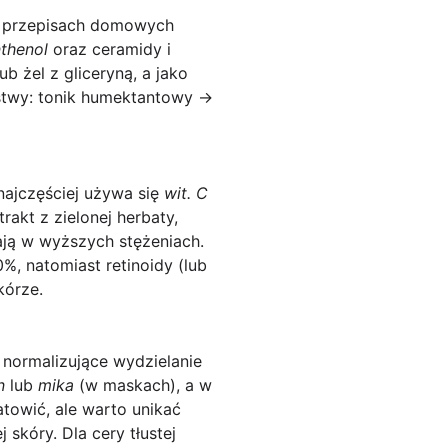
 W przepisach domowych
thenol
oraz ceramidy i
b żel z gliceryną, a jako
rstwy: tonik humektantowy →
najczęściej używa się
wit. C
akt z zielonej herbaty,
łają w wyższych stężeniach.
%, natomiast retinoidy (lub
kórze.
 normalizujące wydzielanie
n
lub
mika
(w maskach), a w
owić, ale warto unikać
skóry. Dla cery tłustej