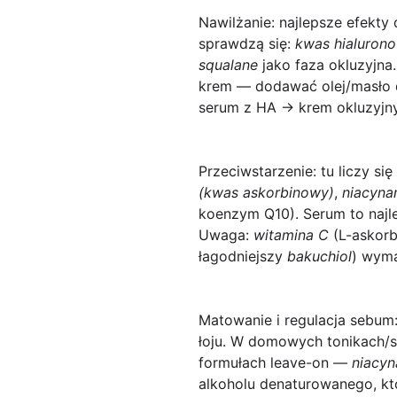
Nawilżanie:
najlepsze efekty 
sprawdzą się:
kwas hialuron
squalane
jako faza okluzyjna.
krem — dodawać olej/masło d
serum z HA → krem okluzyjny
Przeciwstarzenie:
tu liczy si
(kwas askorbinowy)
,
niacyna
koenzym Q10). Serum to najle
Uwaga:
witamina C
(L-askorb
łagodniejszy
bakuchiol
) wyma
Matowanie i regulacja sebum
łoju. W domowych tonikach/
formułach leave-on —
niacy
alkoholu denaturowanego, któ