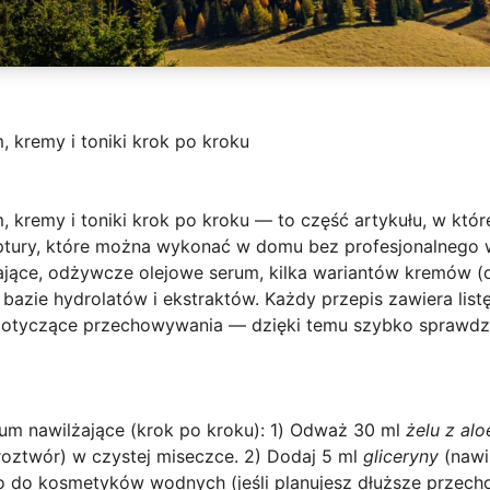
, kremy i toniki krok po kroku
, kremy i toniki krok po kroku
— to część artykułu, w któr
ptury, które można wykonać w domu bez profesjonalnego w
jące, odżywcze olejowe serum, kilka wariantów kremów (
bazie hydrolatów i ekstraktów. Każdy przepis zawiera list
 dotyczące przechowywania — dzięki temu szybko sprawdz
um nawilżające (krok po kroku)
: 1) Odważ 30 ml
żelu z alo
oztwór) w czystej miseczce. 2) Dodaj 5 ml
gliceryny
(nawil
do kosmetyków wodnych (jeśli planujesz dłuższe przech