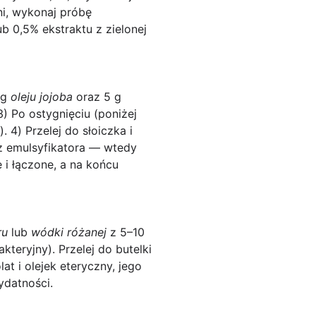
ni, wykonaj próbę
 0,5% ekstraktu z zielonej
 g
oleju jojoba
oraz 5 g
3) Po ostygnięciu (poniżej
 4) Przelej do słoiczka i
z emulsyfikatora — wtedy
 i łączone, a na końcu
ru
lub
wódki różanej
z 5–10
kteryjny). Przelej do butelki
at i olejek eteryczny, jego
ydatności.