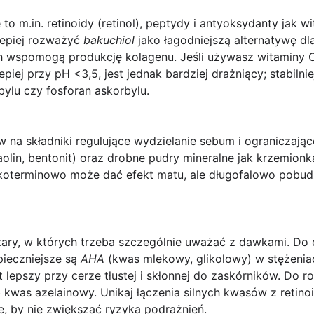
e
to m.in.
retinoidy
(retinol),
peptydy
i antyoksydanty jak
wi
epiej rozważyć
bakuchiol
jako łagodniejszą alternatywę dla
ach wspomogą produkcję kolagenu. Jeśli używasz witaminy 
epiej przy pH <3,5, jest jednak bardziej drażniący; stabilni
bylu czy fosforan askorbylu.
 na składniki regulujące wydzielanie sebum i ograniczając
(kaolin, bentonit) oraz drobne pudry mineralne jak krzemion
koterminowo może dać efekt matu, ale długofalowo pobud
ary, w których trzeba szczególnie uważać z dawkami. D
ieczniejsze są
AHA
(kwas mlekowy, glikolowy) w stężeni
 lepszy przy cerze tłustej i skłonnej do zaskórników. Do r
b
kwas azelainowy
. Unikaj łączenia silnych kwasów z retin
, by nie zwiększać ryzyka podrażnień.