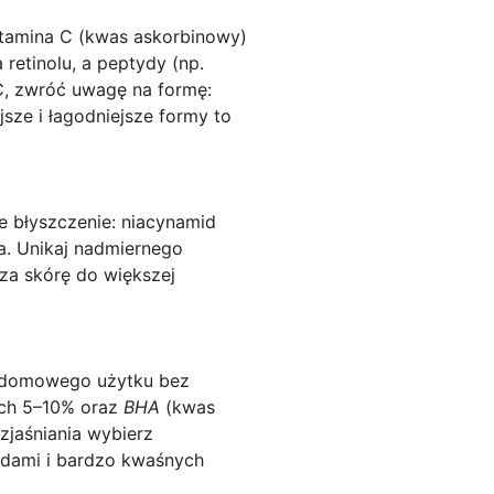
tamina C
(kwas askorbinowy)
 retinolu, a peptydy (np.
C, zwróć uwagę na formę:
ejsze i łagodniejsze formy to
e błyszczenie:
niacynamid
ka. Unikaj nadmiernego
za skórę do większej
o domowego użytku bez
ach 5–10% oraz
BHA
(kwas
ozjaśniania wybierz
oidami i bardzo kwaśnych