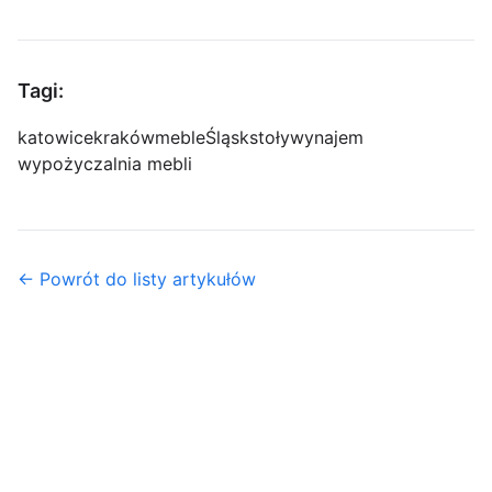
Tagi:
katowice
kraków
meble
Śląsk
stoły
wynajem
wypożyczalnia mebli
← Powrót do listy artykułów