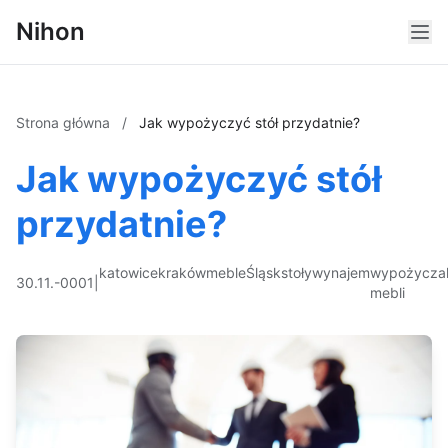
Nihon
Strona główna
/
Jak wypożyczyć stół przydatnie?
Jak wypożyczyć stół
przydatnie?
katowice
kraków
meble
Śląsk
stoły
wynajem
wypożyczal
30.11.-0001
|
mebli