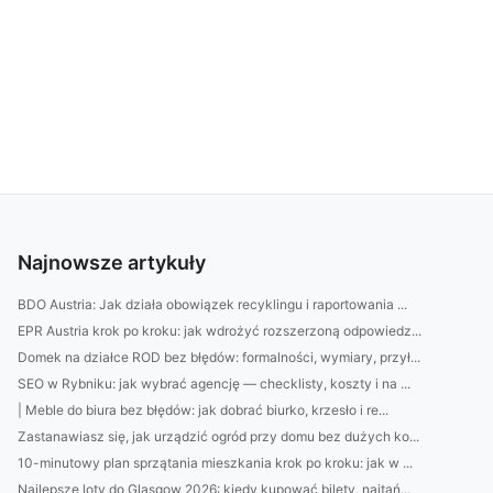
Najnowsze artykuły
BDO Austria: Jak działa obowiązek recyklingu i raportowania ...
EPR Austria krok po kroku: jak wdrożyć rozszerzoną odpowiedz...
Domek na działce ROD bez błędów: formalności, wymiary, przył...
SEO w Rybniku: jak wybrać agencję — checklisty, koszty i na ...
| Meble do biura bez błędów: jak dobrać biurko, krzesło i re...
Zastanawiasz się, jak urządzić ogród przy domu bez dużych ko...
10-minutowy plan sprzątania mieszkania krok po kroku: jak w ...
Najlepsze loty do Glasgow 2026: kiedy kupować bilety, najtań...