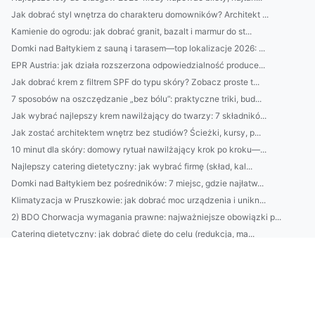
Jak dobrać styl wnętrza do charakteru domowników? Architekt ...
Kamienie do ogrodu: jak dobrać granit, bazalt i marmur do st...
Domki nad Bałtykiem z sauną i tarasem—top lokalizacje 2026: ...
EPR Austria: jak działa rozszerzona odpowiedzialność produce...
Jak dobrać krem z filtrem SPF do typu skóry? Zobacz proste t...
7 sposobów na oszczędzanie „bez bólu”: praktyczne triki, bud...
Jak wybrać najlepszy krem nawilżający do twarzy: 7 składnikó...
Jak zostać architektem wnętrz bez studiów? Ścieżki, kursy, p...
10 minut dla skóry: domowy rytuał nawilżający krok po kroku—...
Najlepszy catering dietetyczny: jak wybrać firmę (skład, kal...
Domki nad Bałtykiem bez pośredników: 7 miejsc, gdzie najłatw...
Klimatyzacja w Pruszkowie: jak dobrać moc urządzenia i unikn...
2) BDO Chorwacja wymagania prawne: najważniejsze obowiązki p...
Catering dietetyczny: jak dobrać dietę do celu (redukcja, ma...
10 sposobów na oszczędzanie bez wyrzeczeń: budżet domowy, au...
Domki nad Bałtykiem: kompletny przewodnik wynajmu — najlepsz...
BDO Portugalia: jakie usługi oferuje BDO w Portugalii dla po...
Ranking firm klimatyzacyjnych w Pruszkowie: ceny, montaż, se...