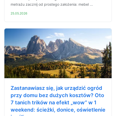
metrażu zacznij od prostego założenia: mebel ...
25.05.2026
Zastanawiasz się, jak urządzić ogród
przy domu bez dużych kosztów? Oto
7 tanich trików na efekt „wow” w 1
weekend: ścieżki, donice, oświetlenie