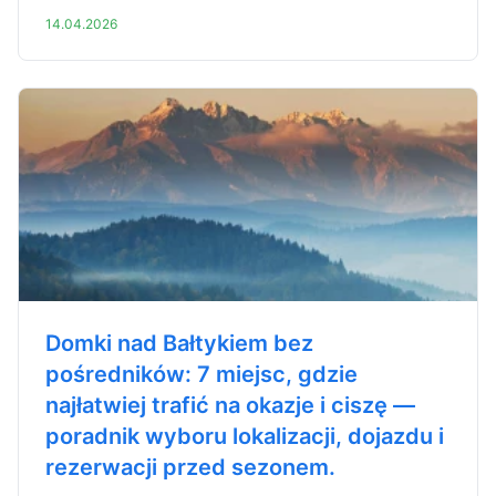
14.04.2026
Domki nad Bałtykiem bez
pośredników: 7 miejsc, gdzie
najłatwiej trafić na okazje i ciszę —
poradnik wyboru lokalizacji, dojazdu i
rezerwacji przed sezonem.