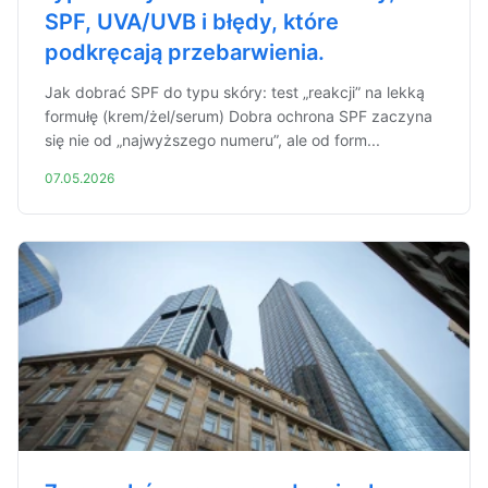
SPF, UVA/UVB i błędy, które
podkręcają przebarwienia.
Jak dobrać SPF do typu skóry: test „reakcji” na lekką
formułę (krem/żel/serum) Dobra ochrona SPF zaczyna
się nie od „najwyższego numeru”, ale od form...
07.05.2026