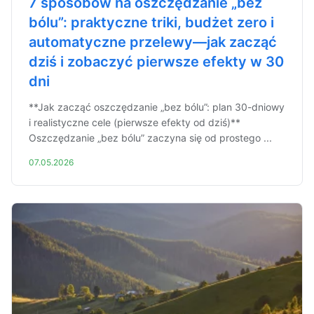
7 sposobów na oszczędzanie „bez
bólu”: praktyczne triki, budżet zero i
automatyczne przelewy—jak zacząć
dziś i zobaczyć pierwsze efekty w 30
dni
**Jak zacząć oszczędzanie „bez bólu”: plan 30-dniowy
i realistyczne cele (pierwsze efekty od dziś)**
Oszczędzanie „bez bólu” zaczyna się od prostego ...
07.05.2026