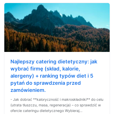
Najlepszy catering dietetyczny: jak
wybrać firmę (skład, kalorie,
alergeny) + ranking typów diet i 5
pytań do sprawdzenia przed
zamówieniem.
- Jak dobrać **kaloryczność i makroskładniki** do celu
(utrata tłuszczu, masa, regeneracja) – co sprawdzić w
ofercie cateringu dietetycznego Wybieraj...