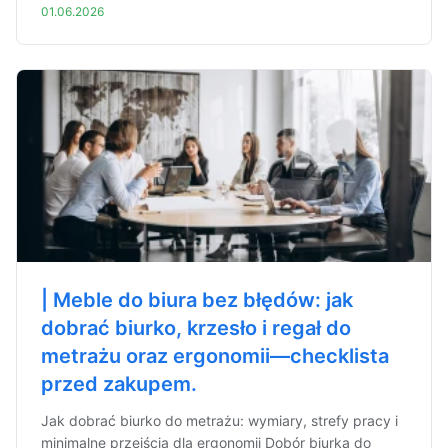
01.06.2026
| Meble do biura bez błędów: jak
dobrać biurko, krzesło i regał do
metrażu oraz ergonomii—checklista
przed zakupem.
Jak dobrać biurko do metrażu: wymiary, strefy pracy i
minimalne przejścia dla ergonomii Dobór biurka do