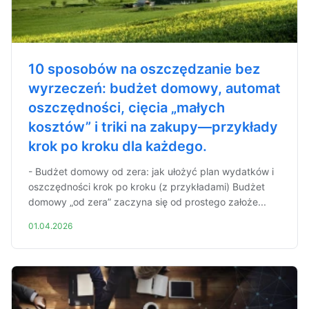
10 sposobów na oszczędzanie bez
wyrzeczeń: budżet domowy, automat
oszczędności, cięcia „małych
kosztów” i triki na zakupy—przykłady
krok po kroku dla każdego.
- Budżet domowy od zera: jak ułożyć plan wydatków i
oszczędności krok po kroku (z przykładami) Budżet
domowy „od zera” zaczyna się od prostego założe...
01.04.2026