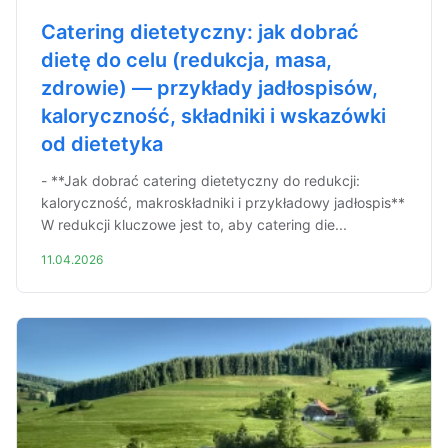
Catering dietetyczny: jak dobrać
dietę do celu (redukcja, masa,
zdrowie) — przykłady jadłospisów,
kaloryczność, składniki i wskazówki
od dietetyka
- **Jak dobrać catering dietetyczny do redukcji:
kaloryczność, makroskładniki i przykładowy jadłospis**
W redukcji kluczowe jest to, aby catering die...
11.04.2026