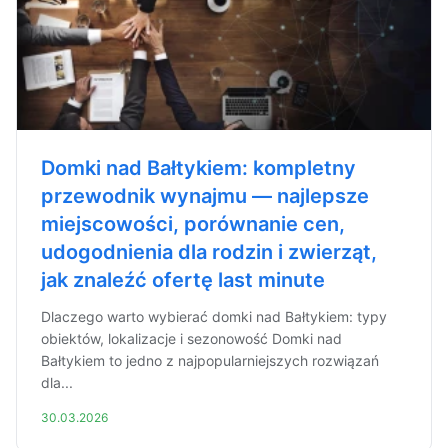
Domki nad Bałtykiem: kompletny
przewodnik wynajmu — najlepsze
miejscowości, porównanie cen,
udogodnienia dla rodzin i zwierząt,
jak znaleźć ofertę last minute
Dlaczego warto wybierać domki nad Bałtykiem: typy
obiektów, lokalizacje i sezonowość Domki nad
Bałtykiem to jedno z najpopularniejszych rozwiązań
dla...
30.03.2026