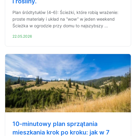
i rośliny.
Plan śródtytułów (4–6): Ścieżki, które robią wrażenie:
proste materiały i układ na “wow” w jeden weekend
Ścieżka w ogrodzie przy domu to najszybszy ...
22.05.2026
10-minutowy plan sprzątania
mieszkania krok po kroku: jak w 7