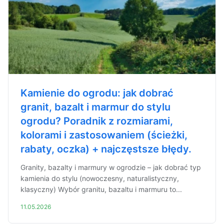
Kamienie do ogrodu: jak dobrać
granit, bazalt i marmur do stylu
ogrodu? Poradnik z rozmiarami,
kolorami i zastosowaniem (ścieżki,
rabaty, oczka) + najczęstsze błędy.
Granity, bazalty i marmury w ogrodzie – jak dobrać typ
kamienia do stylu (nowoczesny, naturalistyczny,
klasyczny) Wybór granitu, bazaltu i marmuru to...
11.05.2026