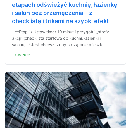
etapach odświeżyć kuchnię, łazienkę
i salon bez przemęczenia—z
checklistą i trikami na szybki efekt
- **Etap 1: Ustaw timer 10 minut i przygotuj „strefy
akcji” (checklista startowa do kuchni, łazienki i
salonu)** Jeśli chcesz, żeby sprzątanie mieszk...
19.05.2026