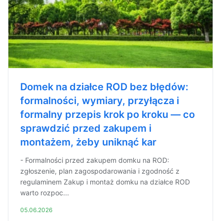
Domek na działce ROD bez błędów:
formalności, wymiary, przyłącza i
formalny przepis krok po kroku — co
sprawdzić przed zakupem i
montażem, żeby uniknąć kar
- Formalności przed zakupem domku na ROD:
zgłoszenie, plan zagospodarowania i zgodność z
regulaminem Zakup i montaż domku na działce ROD
warto rozpoc...
05.06.2026