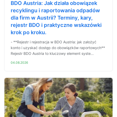
BDO Austria: Jak działa obowiązek
recyklingu i raportowania odpadów
dla firm w Austrii? Terminy, kary,
rejestr BDO i praktyczne wskazówki
krok po kroku.
- **Rejestr i rejestracja w BDO Austria: jak założyć
konto i uzyskać dostęp do obowiązków raportowych**
Rejestr BDO Austria to kluczowy element syste...
04.08.2026