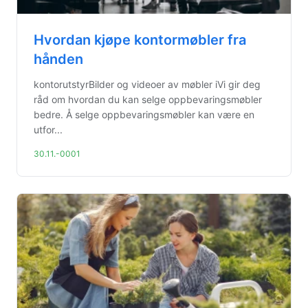
Hvordan kjøpe kontormøbler fra
hånden
kontorutstyrBilder og videoer av møbler iVi gir deg
råd om hvordan du kan selge oppbevaringsmøbler
bedre. Å selge oppbevaringsmøbler kan være en
utfor...
30.11.-0001