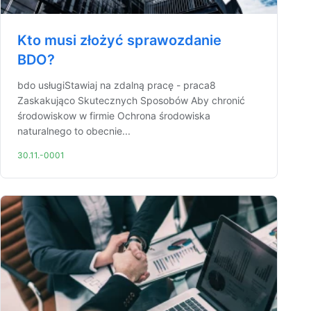
Kto musi złożyć sprawozdanie
BDO?
bdo usługiStawiaj na zdalną pracę - praca8
Zaskakująco Skutecznych Sposobów Aby chronić
środowiskow w firmie Ochrona środowiska
naturalnego to obecnie...
30.11.-0001