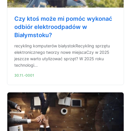
Czy ktoś może mi pomóc wykonać
odbiór elektroodpadów w
Białymstoku?
recykling komputerów białystokRecykling sprzętu
elektronicznego tworzy nowe miejscaCzy w 2025
jeszcze warto utylizować sprzęt? W 2025 roku
technologi...
30.11.-0001