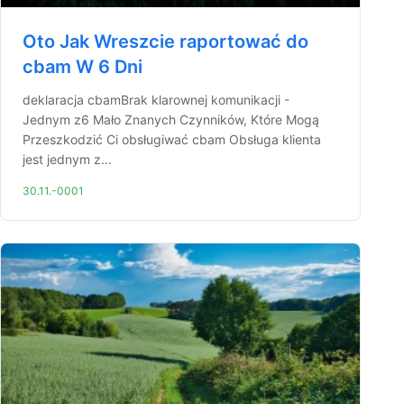
Oto Jak Wreszcie raportować do
cbam W 6 Dni
deklaracja cbamBrak klarownej komunikacji -
Jednym z6 Mało Znanych Czynników, Które Mogą
Przeszkodzić Ci obsługiwać cbam Obsługa klienta
jest jednym z...
30.11.-0001