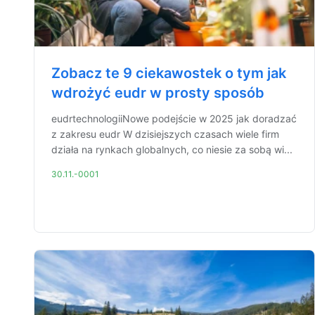
Zobacz te 9 ciekawostek o tym jak
wdrożyć eudr w prosty sposób
eudrtechnologiiNowe podejście w 2025 jak doradzać
z zakresu eudr W dzisiejszych czasach wiele firm
działa na rynkach globalnych, co niesie za sobą wi...
30.11.-0001