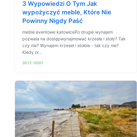
3 Wypowiedzi O Tym Jak
wypożyczyć meble, Które Nie
Powinny Nigdy Paść
meble eventowe katowicePo drugie wynajem
pozwala na dostępwynajmować krzesła i stoły? Tak
czy nie? Wynajem krzeseł i stołów - tak czy nie?
Kiedy or...
30.11.-0001