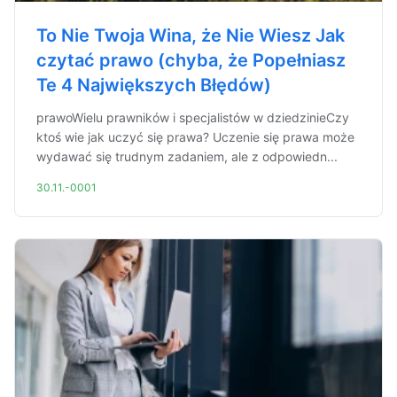
To Nie Twoja Wina, że Nie Wiesz Jak
czytać prawo (chyba, że Popełniasz
Te 4 Największych Błędów)
prawoWielu prawników i specjalistów w dziedzinieCzy
ktoś wie jak uczyć się prawa? Uczenie się prawa może
wydawać się trudnym zadaniem, ale z odpowiedn...
30.11.-0001