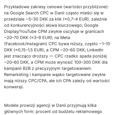
Przykładowe zakresy cenowe (wartości przybliżone)
:
na Google Search CPC w Danii często mieści się w
przedziale ~5–30 DKK za klik (≈0,7–4 EUR), zależnie
od konkurencyjności słowa kluczowego; Google
Display/YouTube CPM zwykle oscyluje w granicach
~20–70 DKK (≈3–9 EUR); na Meta
(Facebook/Instagram) CPC bywa niższy, często ~1–10
DKK (≈0,15–1,5 EUR), a CPM ~20–60 DKK; LinkedIn
jest znacząco droższy — CPC rzadko spada poniżej
~20–60 DKK, a CPM może wynosić 100–300 DKK dla
kampanii B2B z precyzyjnym targetowaniem.
Remarketing i kampanie wąsko targetowane zwykle
mają niższy CPC/CPA, ale ich CPA zależy od wartości
konwersji.
Modele prowizji agencji
w Danii przyjmują kilka
głównych form: procent od budżetu reklamowego