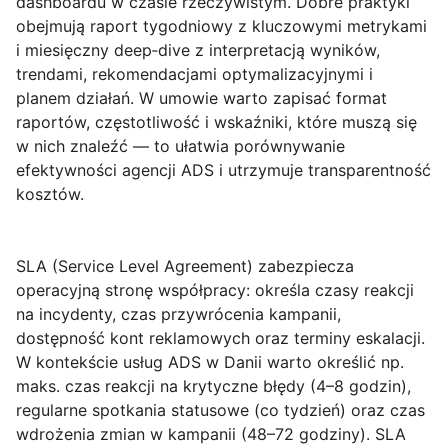
dashboardu w czasie rzeczywistym. Dobre praktyki
obejmują raport tygodniowy z kluczowymi metrykami
i miesięczny deep‑dive z interpretacją wyników,
trendami, rekomendacjami optymalizacyjnymi i
planem działań. W umowie warto zapisać format
raportów, częstotliwość i wskaźniki, które muszą się
w nich znaleźć — to ułatwia porównywanie
efektywności agencji ADS i utrzymuje transparentność
kosztów.
SLA
(Service Level Agreement) zabezpiecza
operacyjną stronę współpracy: określa czasy reakcji
na incydenty, czas przywrócenia kampanii,
dostępność kont reklamowych oraz terminy eskalacji.
W kontekście usług ADS w Danii warto określić np.
maks. czas reakcji na krytyczne błędy (4–8 godzin),
regularne spotkania statusowe (co tydzień) oraz czas
wdrożenia zmian w kampanii (48–72 godziny). SLA