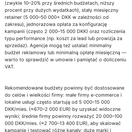
(zwykle 10–20% przy średnich budżetach, niższy
procent przy dużych wydatkach), stały miesięczny
retainer (5 000–50 000+ DKK w zależności od
zakresu), jednorazowa opłata za konfigurację
kampanii (często 2 000–15 000 DKK) oraz rozliczenia
typu performance (np. koszt za lead lub prowizja za
sprzedaż). Agencje mogą też ustalać minimalny
budżet reklamowy lub minimalną opłatę miesięczną —
warto to sprawdzić w umowie i pamiętać o doliczeniu
VAT.
Rekomendowane budżety
powinny być dostosowane
do celów i wielkości firmy: małe firmy e-commerce i
lokalne usługi często startują od 5 000–15 000
DKK/mies. (≈670–2 000 EUR) by uzyskać widoczne
wyniki; średnie firmy powinny rozważyć 20 000–100
000 DKK/mies. (≈2 700–13 400 EUR), aby skalować
kampanie i testować różne kanały; duże marki i