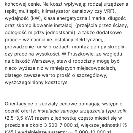
końcowej cenie. Na koszt wpływają: rodzaj urządzenia
(split, multisplit, klimatyzator kanałowy czy VRF),
wydajność (kW), klasa energetyczna i marka, długość
oraz skomplikowanie instalacji (przejścia przez ściany,
odległość między jednostkami), a także dodatkowe
prace – wzmacnianie instalacji elektrycznej,
prowadzenie rur w bruzdach, montaż pompy skroplin
czy prace na wysokości. W Pruszkowie, ze względu
na bliskość Warszawy, stawki robocizny mogą być
nieco wyższe niż w mniejszych miejscowościach,
dlatego zawsze warto prosić o szczegółowy,
wyszczególniony kosztorys.
Orientacyjne przedziały cenowe pomagają wstępnie
ocenić oferty:
instalacja samego urządzenia typu split
(2,5–3,5 kW) razem z jednostką często mieści się w
przedziale około 3 500–7 000 zł, większe jednostki (5
kW) i wydajniejsze systemy — 5 000–10 000 zł,