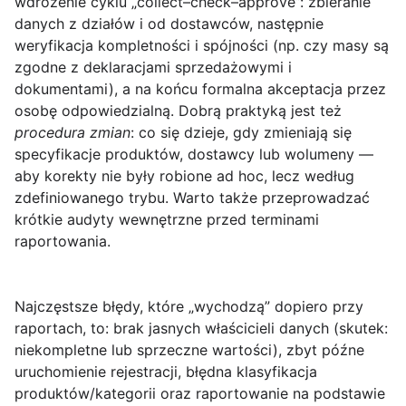
wdrożenie cyklu „collect–check–approve”: zbieranie
danych z działów i od dostawców, następnie
weryfikacja kompletności i spójności (np. czy masy są
zgodne z deklaracjami sprzedażowymi i
dokumentami), a na końcu formalna akceptacja przez
osobę odpowiedzialną. Dobrą praktyką jest też
procedura zmian
: co się dzieje, gdy zmieniają się
specyfikacje produktów, dostawcy lub wolumeny —
aby korekty nie były robione ad hoc, lecz według
zdefiniowanego trybu. Warto także przeprowadzać
krótkie audyty wewnętrzne przed terminami
raportowania.
Najczęstsze błędy, które „wychodzą” dopiero przy
raportach, to: brak jasnych właścicieli danych (skutek:
niekompletne lub sprzeczne wartości), zbyt późne
uruchomienie rejestracji, błędna klasyfikacja
produktów/kategorii oraz raportowanie na podstawie