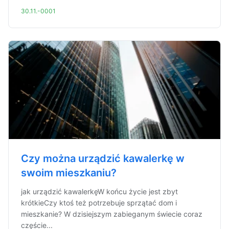
30.11.-0001
Czy można urządzić kawalerkę w
swoim mieszkaniu?
jak urządzić kawalerkęW końcu życie jest zbyt
krótkieCzy ktoś też potrzebuje sprzątać dom i
mieszkanie? W dzisiejszym zabieganym świecie coraz
częście...