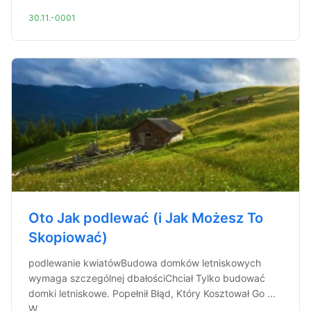
30.11.-0001
Oto Jak podlewać (i Jak Możesz To
Skopiować)
podlewanie kwiatówBudowa domków letniskowych
wymaga szczególnej dbałościChciał Tylko budować
domki letniskowe. Popełnił Błąd, Który Kosztował Go ...
W...