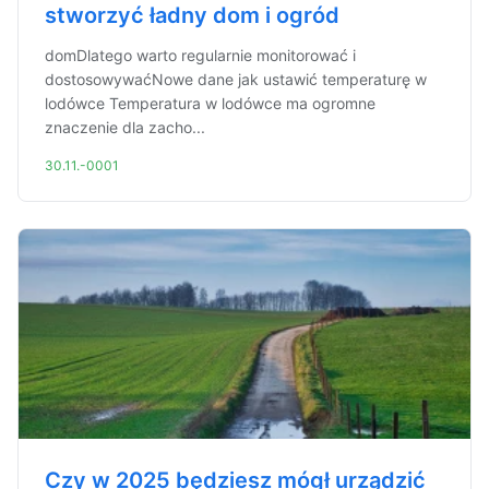
stworzyć ładny dom i ogród
domDlatego warto regularnie monitorować i
dostosowywaćNowe dane jak ustawić temperaturę w
lodówce Temperatura w lodówce ma ogromne
znaczenie dla zacho...
30.11.-0001
Czy w 2025 będziesz mógł urządzić