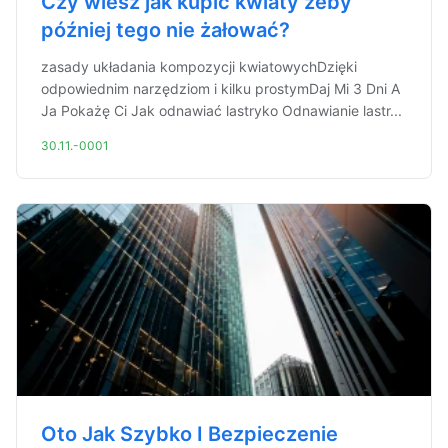
Czy wiesz jak kupić kwiaty żeby
później tego nie żałować?
zasady układania kompozycji kwiatowychDzięki
odpowiednim narzędziom i kilku prostymDaj Mi 3 Dni A
Ja Pokażę Ci Jak odnawiać lastryko Odnawianie lastr...
30.11.-0001
Oto Jak Szybko I Bezpieczenie