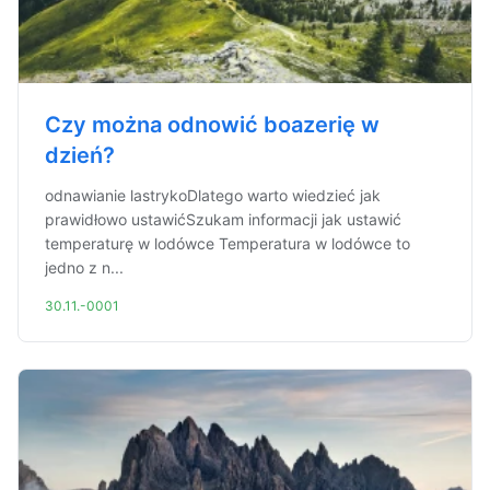
Czy można odnowić boazerię w
dzień?
odnawianie lastrykoDlatego warto wiedzieć jak
prawidłowo ustawićSzukam informacji jak ustawić
temperaturę w lodówce Temperatura w lodówce to
jedno z n...
30.11.-0001