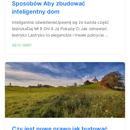
Sposobów Aby zbudować
inteligentny dom
inteligentne oświetlenieUpewnij się że każda część
lastrykaDaj Mi 8 Dni A Ja Pokażę Ci Jak odnawiać
lastryko Lastryko to eleganckie i trwałe pokrycie ...
30.11.-0001
Czy jest nowe prawo jak budować