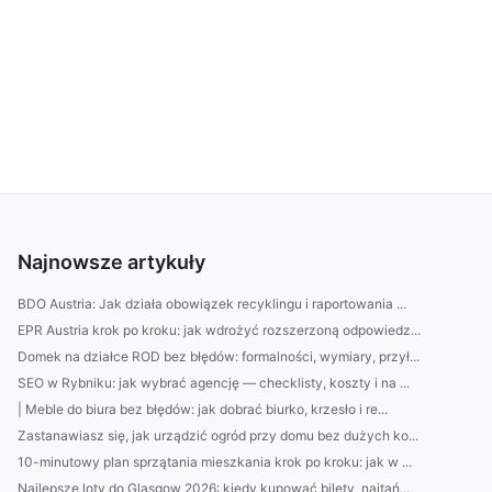
Najnowsze artykuły
BDO Austria: Jak działa obowiązek recyklingu i raportowania ...
EPR Austria krok po kroku: jak wdrożyć rozszerzoną odpowiedz...
Domek na działce ROD bez błędów: formalności, wymiary, przył...
SEO w Rybniku: jak wybrać agencję — checklisty, koszty i na ...
| Meble do biura bez błędów: jak dobrać biurko, krzesło i re...
Zastanawiasz się, jak urządzić ogród przy domu bez dużych ko...
10-minutowy plan sprzątania mieszkania krok po kroku: jak w ...
Najlepsze loty do Glasgow 2026: kiedy kupować bilety, najtań...