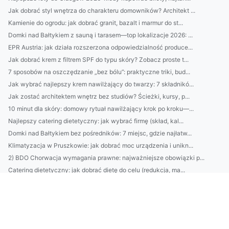
Jak dobrać styl wnętrza do charakteru domowników? Architekt ...
Kamienie do ogrodu: jak dobrać granit, bazalt i marmur do st...
Domki nad Bałtykiem z sauną i tarasem—top lokalizacje 2026: ...
EPR Austria: jak działa rozszerzona odpowiedzialność produce...
Jak dobrać krem z filtrem SPF do typu skóry? Zobacz proste t...
7 sposobów na oszczędzanie „bez bólu”: praktyczne triki, bud...
Jak wybrać najlepszy krem nawilżający do twarzy: 7 składnikó...
Jak zostać architektem wnętrz bez studiów? Ścieżki, kursy, p...
10 minut dla skóry: domowy rytuał nawilżający krok po kroku—...
Najlepszy catering dietetyczny: jak wybrać firmę (skład, kal...
Domki nad Bałtykiem bez pośredników: 7 miejsc, gdzie najłatw...
Klimatyzacja w Pruszkowie: jak dobrać moc urządzenia i unikn...
2) BDO Chorwacja wymagania prawne: najważniejsze obowiązki p...
Catering dietetyczny: jak dobrać dietę do celu (redukcja, ma...
10 sposobów na oszczędzanie bez wyrzeczeń: budżet domowy, au...
Domki nad Bałtykiem: kompletny przewodnik wynajmu — najlepsz...
BDO Portugalia: jakie usługi oferuje BDO w Portugalii dla po...
Ranking firm klimatyzacyjnych w Pruszkowie: ceny, montaż, se...