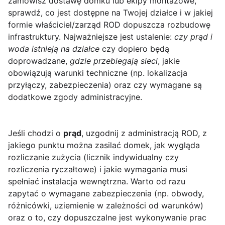
zamówisz dostawę domku lub ekipy montażowe,
sprawdź, co jest dostępne na Twojej działce i w jakiej
formie właściciel/zarząd ROD dopuszcza rozbudowę
infrastruktury. Najważniejsze jest ustalenie:
czy prąd i
woda istnieją na działce
czy dopiero będą
doprowadzane,
gdzie przebiegają sieci
, jakie
obowiązują warunki techniczne (np. lokalizacja
przyłączy, zabezpieczenia) oraz czy wymagane są
dodatkowe zgody administracyjne.
Jeśli chodzi o
prąd
, uzgodnij z administracją ROD, z
jakiego punktu można zasilać domek, jak wygląda
rozliczanie zużycia (licznik indywidualny czy
rozliczenia ryczałtowe) i jakie wymagania musi
spełniać instalacja wewnętrzna. Warto od razu
zapytać o wymagane zabezpieczenia (np. obwody,
różnicówki, uziemienie w zależności od warunków)
oraz o to, czy dopuszczalne jest wykonywanie prac