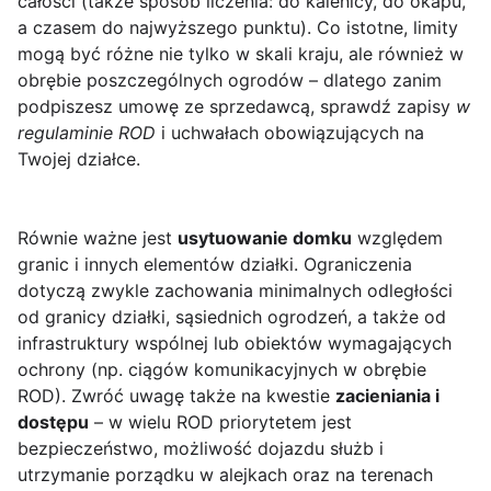
całości (także sposób liczenia: do kalenicy, do okapu,
a czasem do najwyższego punktu). Co istotne, limity
mogą być różne nie tylko w skali kraju, ale również w
obrębie poszczególnych ogrodów – dlatego zanim
podpiszesz umowę ze sprzedawcą, sprawdź zapisy
w
regulaminie ROD
i uchwałach obowiązujących na
Twojej działce.
Równie ważne jest
usytuowanie domku
względem
granic i innych elementów działki. Ograniczenia
dotyczą zwykle zachowania minimalnych odległości
od granicy działki, sąsiednich ogrodzeń, a także od
infrastruktury wspólnej lub obiektów wymagających
ochrony (np. ciągów komunikacyjnych w obrębie
ROD). Zwróć uwagę także na kwestie
zacieniania i
dostępu
– w wielu ROD priorytetem jest
bezpieczeństwo, możliwość dojazdu służb i
utrzymanie porządku w alejkach oraz na terenach