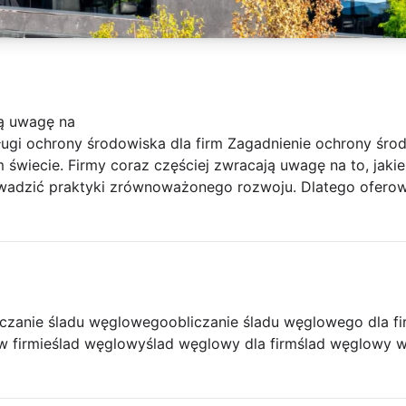
ją uwagę na
ługi ochrony środowiska dla firm Zagadnienie ochrony środ
m świecie. Firmy coraz częściej zwracają uwagę na to, jaki
owadzić praktyki zrównoważonego rozwoju. Dlatego oferow
iczanie śladu węglowego
obliczanie śladu węglowego dla f
w firmie
ślad węglowy
ślad węglowy dla firm
ślad węglowy w