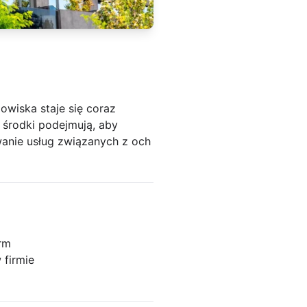
owiska staje się coraz
e środki podejmują, aby
anie usług związanych z och
irm
 firmie