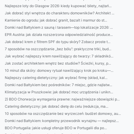
Najlepsze loty do Glasgow 2026: kiedy kupować bilety, najtań...
Jak dobrać styl wnętrza do charakteru domowników? Architekt ...
Kamienie do ogrodu: jak dobrać granit, bazalt i marmur do st...
Domki nad Bałtykiem z sauną i tarasem—top lokalizacje 2026: ...
EPR Austria: jak działa rozszerzona odpowiedzialność produce...
Jak dobrać krem z filtrem SPF do typu skóry? Zobacz proste t...
7 sposobów na oszczędzanie „bez bólu”: praktyczne triki, bud...
Jak wybrać najlepszy krem nawilżający do twarzy: 7 składnikó...
Jak zostać architektem wnętrz bez studiów? Ścieżki, kursy, p...
10 minut dla skóry: domowy rytuał nawilżający krok po kroku—...
Najlepszy catering dietetyczny: jak wybrać firmę (skład, kal...
Domki nad Bałtykiem bez pośredników: 7 miejsc, gdzie najłatw...
Klimatyzacja w Pruszkowie: jak dobrać moc urządzenia i unikn...
2) BDO Chorwacja wymagania prawne: najważniejsze obowiązki p...
Catering dietetyczny: jak dobrać dietę do celu (redukcja, ma...
10 sposobów na oszczędzanie bez wyrzeczeń: budżet domowy, au...
Domki nad Bałtykiem: kompletny przewodnik wynajmu — najlepsz...
BDO Portugalia: jakie usługi oferuje BDO w Portugalii dla po...