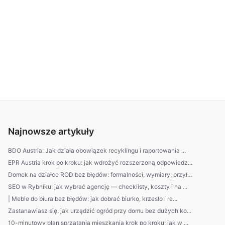
Najnowsze artykuły
BDO Austria: Jak działa obowiązek recyklingu i raportowania ...
EPR Austria krok po kroku: jak wdrożyć rozszerzoną odpowiedz...
Domek na działce ROD bez błędów: formalności, wymiary, przył...
SEO w Rybniku: jak wybrać agencję — checklisty, koszty i na ...
| Meble do biura bez błędów: jak dobrać biurko, krzesło i re...
Zastanawiasz się, jak urządzić ogród przy domu bez dużych ko...
10-minutowy plan sprzątania mieszkania krok po kroku: jak w ...