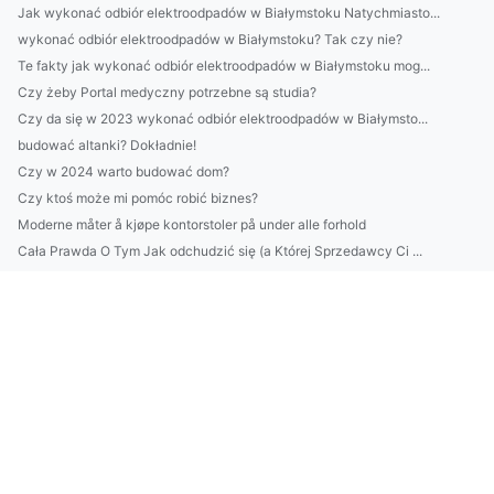
Jak wykonać odbiór elektroodpadów w Białymstoku Natychmiasto...
wykonać odbiór elektroodpadów w Białymstoku? Tak czy nie?
Te fakty jak wykonać odbiór elektroodpadów w Białymstoku mog...
Czy żeby Portal medyczny potrzebne są studia?
Czy da się w 2023 wykonać odbiór elektroodpadów w Białymsto...
budować altanki? Dokładnie!
Czy w 2024 warto budować dom?
Czy ktoś może mi pomóc robić biznes?
Moderne måter å kjøpe kontorstoler på under alle forhold
Cała Prawda O Tym Jak odchudzić się (a Której Sprzedawcy Ci ...
Jak złożyć sprawozdanie BDO przydatnie?
Jak można w 2025 zadbać o rośliny domowe?
Jak nauczyć się tańca na sto procent!
Szokujące 3 Metod Aby Portal medyczny
obliczyć ślad węglowy w firmie? Nie?
Czy można chronić środowisko we własnym domu?
Więcej artykułów