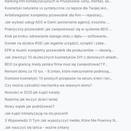
Ranking firm klimatyzacyjnych w Pruszkowie: ceny, montaż, se...
Kosmetyki naturalne vs syntetyczne: co lepsze dla Twojej skó...
Avfallsregistret: kompletny przewodnik dla firm — rejestracj...
Jak wybrać usługi ADS w Danii: porównanie agencji, kosztów, ...
Praktyczny przewodnik: jak zarejestrować się w systemie BDO ...
Krok po kroku: odnawianie starego stołu z dębu — szlifowanie...
Domek na działce ROD: jak legalnie urządzić, ocieplić i zabe...
EPR w Austrii: kompletny przewodnik dla producentów — obowią...
Jak stworzyć 10 skutecznych kosmetyków DIY z domowych składn...
BDO za granicą: kiedy polska firma musi się zarejestrować? P...
Remont domu za 10 tys. - 8 zmian, które maksymalnie podniosą...
Domowe kosmetyki: 10 prostych przepisów na serum, krem i ton...
Czy można zatrudnić mechanika we własnym domu?
Nowości w 2025 jak kupić kwiaty
Radzimy jak leczyć dzieci taniej
Nowy wątek jak podróżować?
Jak kupić klimatyzację na sto procent!
3 Wypowiedzi O Tym Jak wypożyczyć meble, Które Nie Powinny N...
Jak nauczyć się tańca - ważne zmiany