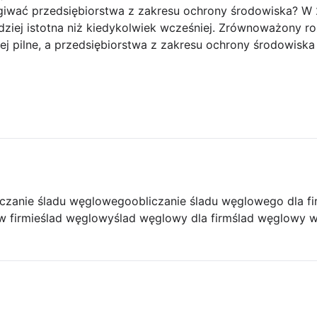
giwać przedsiębiorstwa z zakresu ochrony środowiska? W
ziej istotna niż kiedykolwiek wcześniej. Zrównoważony ro
ziej pilne, a przedsiębiorstwa z zakresu ochrony środowis
iczanie śladu węglowego
obliczanie śladu węglowego dla f
w firmie
ślad węglowy
ślad węglowy dla firm
ślad węglowy w