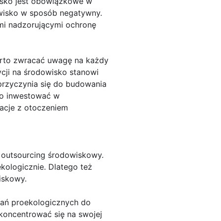
isko jest obowiązkowe w
owisko w sposób negatywny.
ami nadzorującymi ochronę
warto zwracać uwagę na każdy
ycji na środowisko stanowi
przyczynia się do budowania
to inwestować w
lacje z otoczeniem
o outsourcing środowiskowy.
kologicznie. Dlatego też
iskowy.
łań proekologicznych do
skoncentrować się na swojej