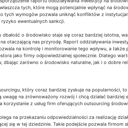
sporządzenie raportu oddziaływania inwestycji na środow
 zwłaszcza tych, które mogą potencjalnie wpłynąć na środ
 do tych wymogów pozwala uniknąć konfliktów z instytucj
 ryzyko ewentualnych sankcji.
y dbałość o środowisko staje się coraz bardziej istotna, 
w na otaczającą nas przyrodę. Raport oddziaływania inwest
pozwala na kontrolę i monitorowanie tego wpływu, a także 
tora jako firmy odpowiedzialnej społecznie. Dlatego war
, dbając zarówno o środowisko naturalne, jak i o dobre re
ourcingu, który coraz bardziej zyskuje na popularności, t
ą uwagę na zrównoważony rozwój i chcą działać bardziej e
na korzystanie z usług firm oferujących outsourcing środow
lega na przekazaniu odpowiedzialności za realizację dzia
ącej się w tej dziedzinie. Takie podejście pozwala firmom 