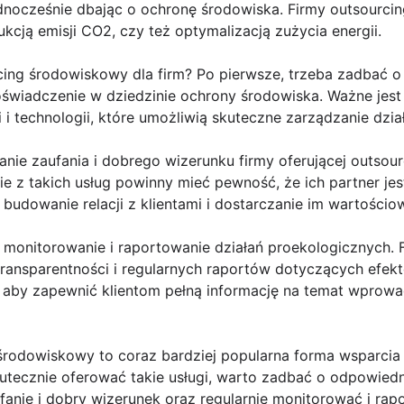
dnocześnie dbając o ochronę środowiska. Firmy outsourcin
cją emisji CO2, czy też optymalizacją zużycia energii.
ing środowiskowy dla firm? Po pierwsze, trzeba zadbać o 
oświadczenie w dziedzinie ochrony środowiska. Ważne jest
i technologii, które umożliwią skuteczne zarządzanie dzia
nie zaufania i dobrego wizerunku firmy oferującej outsou
e z takich usług powinny mieć pewność, że ich partner jest
udowanie relacji z klientami i dostarczanie im wartościo
 monitorowanie i raportowanie działań proekologicznych. F
ransparentności i regularnych raportów dotyczących efe
, aby zapewnić klientom pełną informację na temat wprowa
rodowiskowy to coraz bardziej popularna forma wsparcia dl
kutecznie oferować takie usługi, warto zadbać o odpowiedni
anie i dobry wizerunek oraz regularnie monitorować i rap