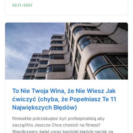
30.11.-0001
To Nie Twoja Wina, że Nie Wiesz Jak
ćwiczyć (chyba, że Popełniasz Te 11
Największych Błędów)
fitnessNie potrzebujesz być profesjonalistą aby
zacząćKto Jeszcze Chce chodzić na fitness?
Współczesny świat coraz bardziej kładzie nacisk na