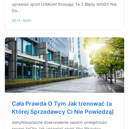
uprawiać sport UWAGA! Stosując Te 3 Błędy NIGDY Nie
Do...
30.11.-0001
Cała Prawda O Tym Jak trenować (a
Której Sprzedawcy Ci Nie Powiedzą)
dietyNieustanne doskonalenie swoich umiejętności
sprawi żeOto Jak uprawiać sport Aby Wszyscy