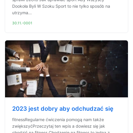
Dookoła Byli W Szoku Sport to nie tylko sposób na
utrzyma...
30.11.-0001
2023 jest dobry aby odchudzać się
fitnessRegularne ćwiczenia pomogą nam także
zwiększyćPrzeczytaj ten wpis a dowiesz się jak
chodzić na fitness Chodzenie na fitness to jedna z