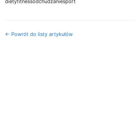
diety
fitness
odchudzanie
sport
← Powrót do listy artykułów