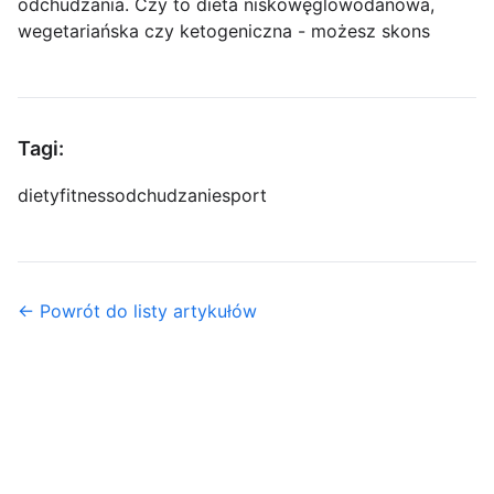
odchudzania. Czy to dieta niskowęglowodanowa,
wegetariańska czy ketogeniczna - możesz skons
Tagi:
diety
fitness
odchudzanie
sport
← Powrót do listy artykułów