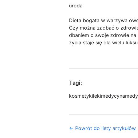
uroda
Dieta bogata w warzywa owo
Czy można zadbać o zdrowie
dbaniem o swoje zdrowie na 
życia staje się dla wielu luk
Tagi:
kosmetyki
leki
medycyna
medy
← Powrót do listy artykułów