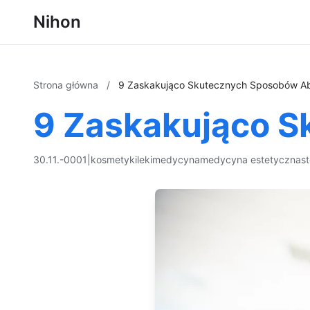
Nihon
Strona główna
/
9 Zaskakująco Skutecznych Sposobów A
9 Zaskakująco S
30.11.-0001
|
kosmetyki
leki
medycyna
medycyna estetyczna
s