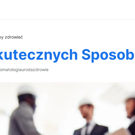
by zdrowieć
kutecznych Sposo
tomatologia
uroda
zdrowie