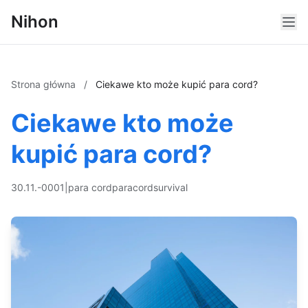
Nihon
Strona główna
/
Ciekawe kto może kupić para cord?
Ciekawe kto może
kupić para cord?
30.11.-0001
|
para cord
paracord
survival