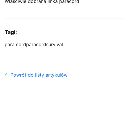
Właściwie dobrana linka paracord
Tagi:
para cord
paracord
survival
← Powrót do listy artykułów