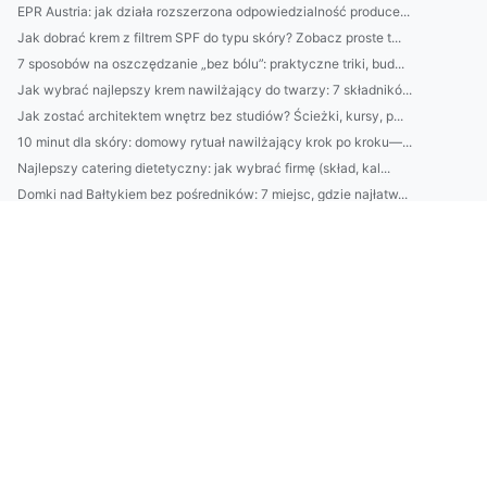
EPR Austria: jak działa rozszerzona odpowiedzialność produce...
Jak dobrać krem z filtrem SPF do typu skóry? Zobacz proste t...
7 sposobów na oszczędzanie „bez bólu”: praktyczne triki, bud...
Jak wybrać najlepszy krem nawilżający do twarzy: 7 składnikó...
Jak zostać architektem wnętrz bez studiów? Ścieżki, kursy, p...
10 minut dla skóry: domowy rytuał nawilżający krok po kroku—...
Najlepszy catering dietetyczny: jak wybrać firmę (skład, kal...
Domki nad Bałtykiem bez pośredników: 7 miejsc, gdzie najłatw...
Klimatyzacja w Pruszkowie: jak dobrać moc urządzenia i unikn...
2) BDO Chorwacja wymagania prawne: najważniejsze obowiązki p...
Catering dietetyczny: jak dobrać dietę do celu (redukcja, ma...
10 sposobów na oszczędzanie bez wyrzeczeń: budżet domowy, au...
Domki nad Bałtykiem: kompletny przewodnik wynajmu — najlepsz...
BDO Portugalia: jakie usługi oferuje BDO w Portugalii dla po...
Ranking firm klimatyzacyjnych w Pruszkowie: ceny, montaż, se...
Kosmetyki naturalne vs syntetyczne: co lepsze dla Twojej skó...
Avfallsregistret: kompletny przewodnik dla firm — rejestracj...
Jak wybrać usługi ADS w Danii: porównanie agencji, kosztów, ...
Praktyczny przewodnik: jak zarejestrować się w systemie BDO ...