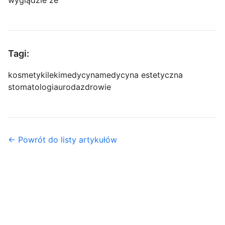
wyglądzie ze
Tagi:
kosmetyki
leki
medycyna
medycyna estetyczna
stomatologia
uroda
zdrowie
← Powrót do listy artykułów