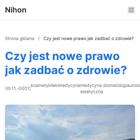
Nihon
Strona główna
/
Czy jest nowe prawo jak zadbać o zdrowie?
Czy jest nowe prawo
jak zadbać o zdrowie?
kosmetyki
leki
medycyna
medycyna
stomatologia
urod
30.11.-0001
|
estetyczna