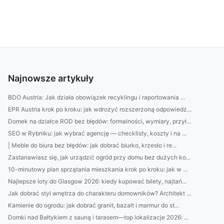
Najnowsze artykuły
BDO Austria: Jak działa obowiązek recyklingu i raportowania ...
EPR Austria krok po kroku: jak wdrożyć rozszerzoną odpowiedz...
Domek na działce ROD bez błędów: formalności, wymiary, przył...
SEO w Rybniku: jak wybrać agencję — checklisty, koszty i na ...
| Meble do biura bez błędów: jak dobrać biurko, krzesło i re...
Zastanawiasz się, jak urządzić ogród przy domu bez dużych ko...
10-minutowy plan sprzątania mieszkania krok po kroku: jak w ...
Najlepsze loty do Glasgow 2026: kiedy kupować bilety, najtań...
Jak dobrać styl wnętrza do charakteru domowników? Architekt ...
Kamienie do ogrodu: jak dobrać granit, bazalt i marmur do st...
Domki nad Bałtykiem z sauną i tarasem—top lokalizacje 2026: ...