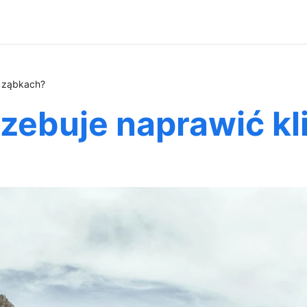
w ząbkach?
rzebuje naprawić k