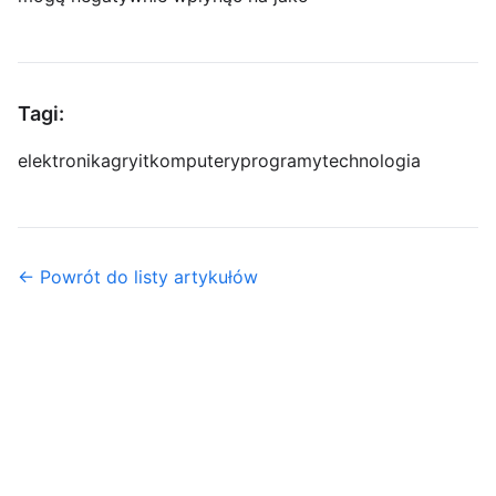
Tagi:
elektronika
gry
it
komputery
programy
technologia
← Powrót do listy artykułów