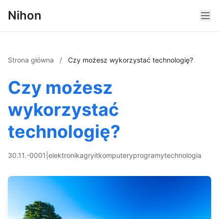
Nihon
Strona główna
/
Czy możesz wykorzystać technologię?
Czy możesz
wykorzystać
technologię?
30.11.-0001
|
elektronika
gry
it
komputery
programy
technologia