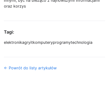
innymi, być na bieżąco z najnowszymi informacjami
oraz korzys
Tagi:
elektronika
gry
it
komputery
programy
technologia
← Powrót do listy artykułów