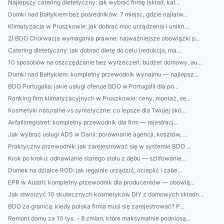
Najlepszy catering dietetyczny: jak wybrać firmę (skład, kal...
Domki nad Bałtykiem bez pośredników: 7 miejsc, gdzie najłatw...
Klimatyzacja w Pruszkowie: jak dobrać moc urządzenia i unikn...
2) BDO Chorwacja wymagania prawne: najważniejsze obowiązki p...
Catering dietetyczny: jak dobrać dietę do celu (redukcja, ma...
10 sposobów na oszczędzanie bez wyrzeczeń: budżet domowy, au...
Domki nad Bałtykiem: kompletny przewodnik wynajmu — najlepsz...
BDO Portugalia: jakie usługi oferuje BDO w Portugalii dla po...
Ranking firm klimatyzacyjnych w Pruszkowie: ceny, montaż, se...
Kosmetyki naturalne vs syntetyczne: co lepsze dla Twojej skó...
Avfallsregistret: kompletny przewodnik dla firm — rejestracj...
Jak wybrać usługi ADS w Danii: porównanie agencji, kosztów, ...
Praktyczny przewodnik: jak zarejestrować się w systemie BDO ...
Krok po kroku: odnawianie starego stołu z dębu — szlifowanie...
Domek na działce ROD: jak legalnie urządzić, ocieplić i zabe...
EPR w Austrii: kompletny przewodnik dla producentów — obowią...
Jak stworzyć 10 skutecznych kosmetyków DIY z domowych składn...
BDO za granicą: kiedy polska firma musi się zarejestrować? P...
Remont domu za 10 tys. - 8 zmian, które maksymalnie podniosą...