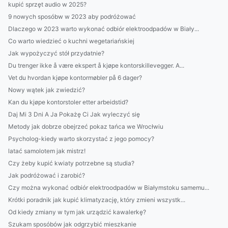
kupić sprzęt audio w 2025?
9 nowych sposóbw w 2023 aby podróżować
Dlaczego w 2023 warto wykonać odbiór elektroodpadów w Biały...
Co warto wiedzieć o kuchni wegetariańskiej
Jak wypożyczyć stół przydatnie?
Du trenger ikke å være ekspert å kjøpe kontorskillevegger. A...
Vet du hvordan kjøpe kontormøbler på 6 dager?
Nowy wątek jak zwiedzić?
Kan du kjøpe kontorstoler etter arbeidstid?
Daj Mi 3 Dni A Ja Pokażę Ci Jak wyleczyć się
Metody jak dobrze obejrzeć pokaz tańca we Wrocłwiu
Psycholog-kiedy warto skorzystać z jego pomocy?
latać samolotem jak mistrz!
Czy żeby kupić kwiaty potrzebne są studia?
Jak podróżować i zarobić?
Czy można wykonać odbiór elektroodpadów w Białymstoku samemu...
Krótki poradnik jak kupić klimatyzację, który zmieni wszystk...
Od kiedy zmiany w tym jak urządzić kawalerkę?
Szukam sposóbów jak odgrzybić mieszkanie