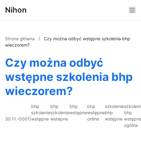
Nihon
Strona główna
/
Czy można odbyć wstępne szkolenia bhp
wieczorem?
Czy można odbyć
wstępne szkolenia bhp
wieczorem?
bhp
bhp
bhp
bhp
szkolenie
szkolen
szkolenie
szkolenie
wstępne
wstępne
bhp
bhp
30.11.-0001
|
wstępne
wstepne
online
wstępne
wstępn
ogólne