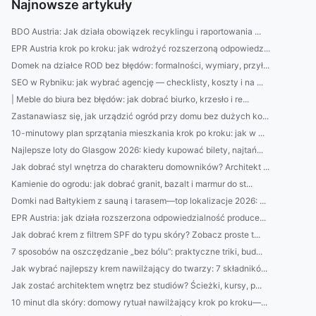
Najnowsze artykuły
BDO Austria: Jak działa obowiązek recyklingu i raportowania ...
EPR Austria krok po kroku: jak wdrożyć rozszerzoną odpowiedz...
Domek na działce ROD bez błędów: formalności, wymiary, przył...
SEO w Rybniku: jak wybrać agencję — checklisty, koszty i na ...
| Meble do biura bez błędów: jak dobrać biurko, krzesło i re...
Zastanawiasz się, jak urządzić ogród przy domu bez dużych ko...
10-minutowy plan sprzątania mieszkania krok po kroku: jak w ...
Najlepsze loty do Glasgow 2026: kiedy kupować bilety, najtań...
Jak dobrać styl wnętrza do charakteru domowników? Architekt ...
Kamienie do ogrodu: jak dobrać granit, bazalt i marmur do st...
Domki nad Bałtykiem z sauną i tarasem—top lokalizacje 2026: ...
EPR Austria: jak działa rozszerzona odpowiedzialność produce...
Jak dobrać krem z filtrem SPF do typu skóry? Zobacz proste t...
7 sposobów na oszczędzanie „bez bólu”: praktyczne triki, bud...
Jak wybrać najlepszy krem nawilżający do twarzy: 7 składnikó...
Jak zostać architektem wnętrz bez studiów? Ścieżki, kursy, p...
10 minut dla skóry: domowy rytuał nawilżający krok po kroku—...