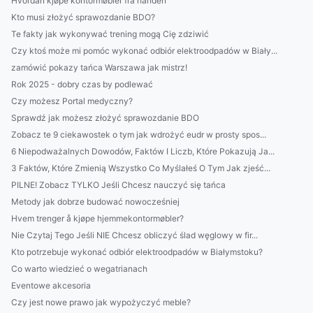
Hvordan kjøpe kontormøbler fra hånden
Kto musi złożyć sprawozdanie BDO?
Te fakty jak wykonywać trening mogą Cię zdziwić
Czy ktoś może mi pomóc wykonać odbiór elektroodpadów w Biały...
zamówić pokazy tańca Warszawa jak mistrz!
Rok 2025 - dobry czas by podlewać
Czy możesz Portal medyczny?
Sprawdź jak możesz złożyć sprawozdanie BDO
Zobacz te 9 ciekawostek o tym jak wdrożyć eudr w prosty spos...
6 Niepodważalnych Dowodów, Faktów I Liczb, Które Pokazują Ja...
3 Faktów, Które Zmienią Wszystko Co Myślałeś O Tym Jak zjeść...
PILNE! Zobacz TYLKO Jeśli Chcesz nauczyć się tańca
Metody jak dobrze budować nowocześniej
Hvem trenger å kjøpe hjemmekontormøbler?
Nie Czytaj Tego Jeśli NIE Chcesz obliczyć ślad węglowy w fir...
Kto potrzebuje wykonać odbiór elektroodpadów w Białymstoku?
Co warto wiedzieć o wegatrianach
Eventowe akcesoria
Czy jest nowe prawo jak wypożyczyć meble?