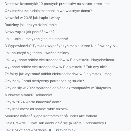
Domowe kosmetyki: 10 prostych przepisów na serum, krem i ton...
Czy można zatrudnić mechanika we własnym domu?
Nowości w 2025 jak kupić kwiaty
Radzimy jak leczyć dzieci taniej
Nowy wątek jak podróżować?
Jak kupić klimatyzację na sto procent!
3 Wypowiedzi O Tym Jak wypożyczyć meble, Które Nie Powinny N...
Jak nauczyć się tańca - ważne zmiany
Jak wykonać odbiór elektroodpadów w Białymstoku Natychmiasto...
wykonać odbiór elektroodpadów w Białymstoku? Tak czy nie?
Te fakty jak wykonać odbiór elektroodpadów w Białymstoku mog...
Czy żeby Portal medyczny potrzebne są studia?
Czy da się w 2023 wykonać odbiór elektroodpadów w Białymsto...
budować altanki? Dokładnie!
Czy w 2024 warto budować dom?
Czy ktoś może mi pomóc robić biznes?
Moderne måter å kjøpe kontorstoler på under alle forhold
Cała Prawda O Tym Jak odchudzić się (a Której Sprzedawcy Ci ...
Jak złożyć sprawozdanie BDO przydatnie?