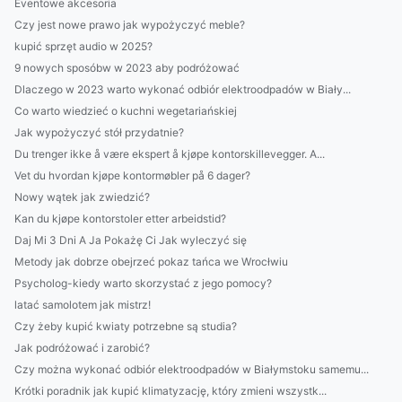
Eventowe akcesoria
Czy jest nowe prawo jak wypożyczyć meble?
kupić sprzęt audio w 2025?
9 nowych sposóbw w 2023 aby podróżować
Dlaczego w 2023 warto wykonać odbiór elektroodpadów w Biały...
Co warto wiedzieć o kuchni wegetariańskiej
Jak wypożyczyć stół przydatnie?
Du trenger ikke å være ekspert å kjøpe kontorskillevegger. A...
Vet du hvordan kjøpe kontormøbler på 6 dager?
Nowy wątek jak zwiedzić?
Kan du kjøpe kontorstoler etter arbeidstid?
Daj Mi 3 Dni A Ja Pokażę Ci Jak wyleczyć się
Metody jak dobrze obejrzeć pokaz tańca we Wrocłwiu
Psycholog-kiedy warto skorzystać z jego pomocy?
latać samolotem jak mistrz!
Czy żeby kupić kwiaty potrzebne są studia?
Jak podróżować i zarobić?
Czy można wykonać odbiór elektroodpadów w Białymstoku samemu...
Krótki poradnik jak kupić klimatyzację, który zmieni wszystk...