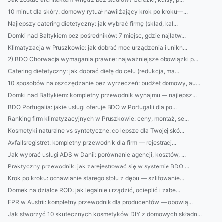
10 minut dla skóry: domowy rytuał nawilżający krok po kroku—...
Najlepszy catering dietetyczny: jak wybrać firmę (skład, kal...
Domki nad Bałtykiem bez pośredników: 7 miejsc, gdzie najłatw...
Klimatyzacja w Pruszkowie: jak dobrać moc urządzenia i unikn...
2) BDO Chorwacja wymagania prawne: najważniejsze obowiązki p...
Catering dietetyczny: jak dobrać dietę do celu (redukcja, ma...
10 sposobów na oszczędzanie bez wyrzeczeń: budżet domowy, au...
Domki nad Bałtykiem: kompletny przewodnik wynajmu — najlepsz...
BDO Portugalia: jakie usługi oferuje BDO w Portugalii dla po...
Ranking firm klimatyzacyjnych w Pruszkowie: ceny, montaż, se...
Kosmetyki naturalne vs syntetyczne: co lepsze dla Twojej skó...
Avfallsregistret: kompletny przewodnik dla firm — rejestracj...
Jak wybrać usługi ADS w Danii: porównanie agencji, kosztów, ...
Praktyczny przewodnik: jak zarejestrować się w systemie BDO ...
Krok po kroku: odnawianie starego stołu z dębu — szlifowanie...
Domek na działce ROD: jak legalnie urządzić, ocieplić i zabe...
EPR w Austrii: kompletny przewodnik dla producentów — obowią...
Jak stworzyć 10 skutecznych kosmetyków DIY z domowych składn...