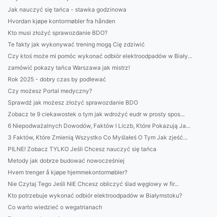
Jak nauczyć się tańca - stawka godzinowa
Hvordan kjøpe kontormøbler fra hånden
Kto musi złożyć sprawozdanie BDO?
Te fakty jak wykonywać trening mogą Cię zdziwić
Czy ktoś może mi pomóc wykonać odbiór elektroodpadów w Biały...
zamówić pokazy tańca Warszawa jak mistrz!
Rok 2025 - dobry czas by podlewać
Czy możesz Portal medyczny?
Sprawdź jak możesz złożyć sprawozdanie BDO
Zobacz te 9 ciekawostek o tym jak wdrożyć eudr w prosty spos...
6 Niepodważalnych Dowodów, Faktów I Liczb, Które Pokazują Ja...
3 Faktów, Które Zmienią Wszystko Co Myślałeś O Tym Jak zjeść...
PILNE! Zobacz TYLKO Jeśli Chcesz nauczyć się tańca
Metody jak dobrze budować nowocześniej
Hvem trenger å kjøpe hjemmekontormøbler?
Nie Czytaj Tego Jeśli NIE Chcesz obliczyć ślad węglowy w fir...
Kto potrzebuje wykonać odbiór elektroodpadów w Białymstoku?
Co warto wiedzieć o wegatrianach