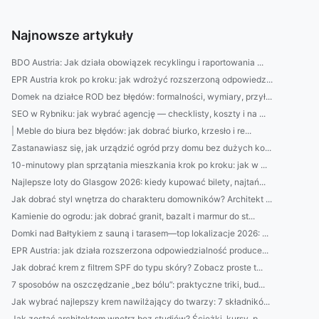
Najnowsze artykuły
BDO Austria: Jak działa obowiązek recyklingu i raportowania ...
EPR Austria krok po kroku: jak wdrożyć rozszerzoną odpowiedz...
Domek na działce ROD bez błędów: formalności, wymiary, przył...
SEO w Rybniku: jak wybrać agencję — checklisty, koszty i na ...
| Meble do biura bez błędów: jak dobrać biurko, krzesło i re...
Zastanawiasz się, jak urządzić ogród przy domu bez dużych ko...
10-minutowy plan sprzątania mieszkania krok po kroku: jak w ...
Najlepsze loty do Glasgow 2026: kiedy kupować bilety, najtań...
Jak dobrać styl wnętrza do charakteru domowników? Architekt ...
Kamienie do ogrodu: jak dobrać granit, bazalt i marmur do st...
Domki nad Bałtykiem z sauną i tarasem—top lokalizacje 2026: ...
EPR Austria: jak działa rozszerzona odpowiedzialność produce...
Jak dobrać krem z filtrem SPF do typu skóry? Zobacz proste t...
7 sposobów na oszczędzanie „bez bólu”: praktyczne triki, bud...
Jak wybrać najlepszy krem nawilżający do twarzy: 7 składnikó...
Jak zostać architektem wnętrz bez studiów? Ścieżki, kursy, p...