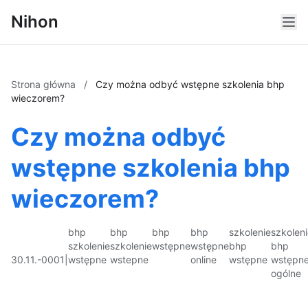
Nihon
Strona główna
/
Czy można odbyć wstępne szkolenia bhp
wieczorem?
Czy można odbyć
wstępne szkolenia bhp
wieczorem?
bhp
bhp
bhp
bhp
szkolenie
szkolen
szkolenie
szkolenie
wstępne
wstępne
bhp
bhp
30.11.-0001
|
wstępne
wstepne
online
wstępne
wstępn
ogólne