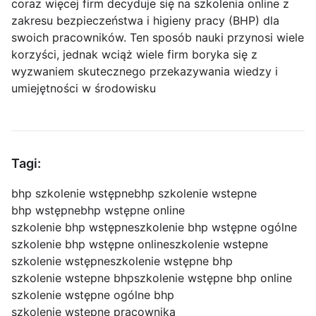
coraz więcej firm decyduje się na szkolenia online z
zakresu bezpieczeństwa i higieny pracy (BHP) dla
swoich pracowników. Ten sposób nauki przynosi wiele
korzyści, jednak wciąż wiele firm boryka się z
wyzwaniem skutecznego przekazywania wiedzy i
umiejętności w środowisku
Tagi:
bhp szkolenie wstępne
bhp szkolenie wstepne
bhp wstępne
bhp wstępne online
szkolenie bhp wstępne
szkolenie bhp wstępne ogólne
szkolenie bhp wstępne online
szkolenie wstepne
szkolenie wstępne
szkolenie wstępne bhp
szkolenie wstepne bhp
szkolenie wstępne bhp online
szkolenie wstępne ogólne bhp
szkolenie wstępne pracownika