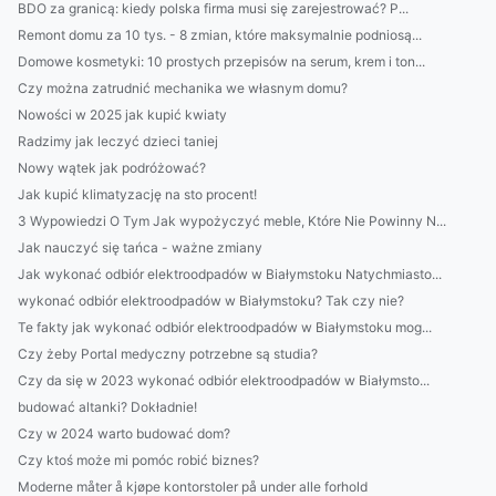
BDO za granicą: kiedy polska firma musi się zarejestrować? P...
Remont domu za 10 tys. - 8 zmian, które maksymalnie podniosą...
Domowe kosmetyki: 10 prostych przepisów na serum, krem i ton...
Czy można zatrudnić mechanika we własnym domu?
Nowości w 2025 jak kupić kwiaty
Radzimy jak leczyć dzieci taniej
Nowy wątek jak podróżować?
Jak kupić klimatyzację na sto procent!
3 Wypowiedzi O Tym Jak wypożyczyć meble, Które Nie Powinny N...
Jak nauczyć się tańca - ważne zmiany
Jak wykonać odbiór elektroodpadów w Białymstoku Natychmiasto...
wykonać odbiór elektroodpadów w Białymstoku? Tak czy nie?
Te fakty jak wykonać odbiór elektroodpadów w Białymstoku mog...
Czy żeby Portal medyczny potrzebne są studia?
Czy da się w 2023 wykonać odbiór elektroodpadów w Białymsto...
budować altanki? Dokładnie!
Czy w 2024 warto budować dom?
Czy ktoś może mi pomóc robić biznes?
Moderne måter å kjøpe kontorstoler på under alle forhold