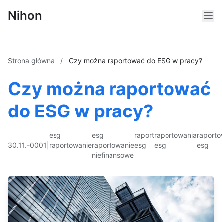
Nihon
Strona główna
/
Czy można raportować do ESG w pracy?
Czy można raportować
do ESG w pracy?
esg
esg
raport
raportowania
raporto
30.11.-0001
|
raportowanie
raportowanie
esg
esg
esg
niefinansowe