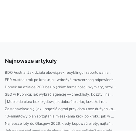
Najnowsze artykuły
BDO Austria: Jak działa obowiązek recyklingu i raportowania ...
EPR Austria krok po kroku: jak wdrożyć rozszerzoną odpowiedz...
Domek na działce ROD bez błędów: formalności, wymiary, przył...
SEO w Rybniku: jak wybrać agencję — checklisty, koszty i na ...
| Meble do biura bez błędów: jak dobrać biurko, krzesło i re...
Zastanawiasz się, jak urządzić ogród przy domu bez dużych ko...
10-minutowy plan sprzątania mieszkania krok po kroku: jak w ...
Najlepsze loty do Glasgow 2026: kiedy kupować bilety, najtań...
Jak dobrać styl wnętrza do charakteru domowników? Architekt ...