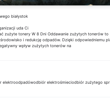
owego białystok
ganizacji uda Ci
ć zużyte tonery W 8 Dni Oddawanie zużytych tonerów to n
o środowisko i redukcję odpadów. Dzięki odpowiedniemu pl
negatywny wpływ zużytych tonerów na
r elektroodpadów
odbiór elektrośmieci
odbiór zużytego spr