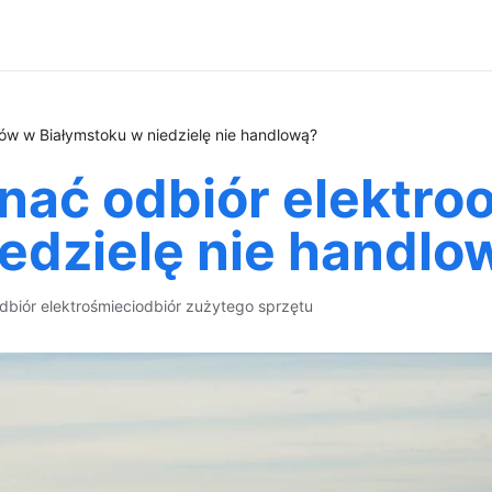
w w Białymstoku w niedzielę nie handlową?
ać odbiór elektr
edzielę nie handlo
dbiór elektrośmieci
odbiór zużytego sprzętu