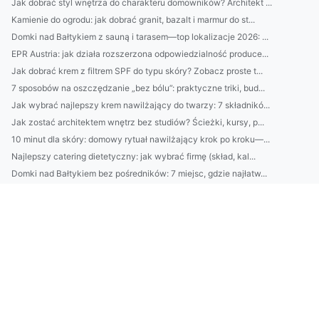
Jak dobrać styl wnętrza do charakteru domowników? Architekt ...
Kamienie do ogrodu: jak dobrać granit, bazalt i marmur do st...
Domki nad Bałtykiem z sauną i tarasem—top lokalizacje 2026: ...
EPR Austria: jak działa rozszerzona odpowiedzialność produce...
Jak dobrać krem z filtrem SPF do typu skóry? Zobacz proste t...
7 sposobów na oszczędzanie „bez bólu”: praktyczne triki, bud...
Jak wybrać najlepszy krem nawilżający do twarzy: 7 składnikó...
Jak zostać architektem wnętrz bez studiów? Ścieżki, kursy, p...
10 minut dla skóry: domowy rytuał nawilżający krok po kroku—...
Najlepszy catering dietetyczny: jak wybrać firmę (skład, kal...
Domki nad Bałtykiem bez pośredników: 7 miejsc, gdzie najłatw...
Klimatyzacja w Pruszkowie: jak dobrać moc urządzenia i unikn...
2) BDO Chorwacja wymagania prawne: najważniejsze obowiązki p...
Catering dietetyczny: jak dobrać dietę do celu (redukcja, ma...
10 sposobów na oszczędzanie bez wyrzeczeń: budżet domowy, au...
Domki nad Bałtykiem: kompletny przewodnik wynajmu — najlepsz...
BDO Portugalia: jakie usługi oferuje BDO w Portugalii dla po...
Ranking firm klimatyzacyjnych w Pruszkowie: ceny, montaż, se...
Kosmetyki naturalne vs syntetyczne: co lepsze dla Twojej skó...