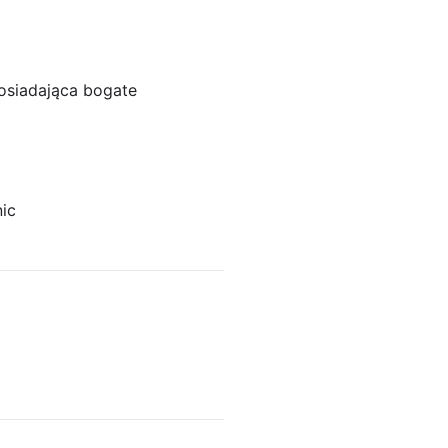
osiadająca bogate
nic