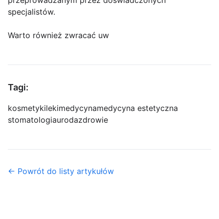
przeprowadzanym przez doświadczonych
specjalistów.
Warto również zwracać uw
Tagi:
kosmetyki
leki
medycyna
medycyna estetyczna
stomatologia
uroda
zdrowie
← Powrót do listy artykułów