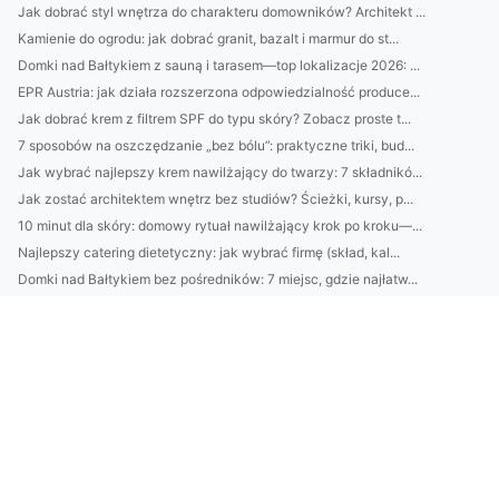
Jak dobrać styl wnętrza do charakteru domowników? Architekt ...
Kamienie do ogrodu: jak dobrać granit, bazalt i marmur do st...
Domki nad Bałtykiem z sauną i tarasem—top lokalizacje 2026: ...
EPR Austria: jak działa rozszerzona odpowiedzialność produce...
Jak dobrać krem z filtrem SPF do typu skóry? Zobacz proste t...
7 sposobów na oszczędzanie „bez bólu”: praktyczne triki, bud...
Jak wybrać najlepszy krem nawilżający do twarzy: 7 składnikó...
Jak zostać architektem wnętrz bez studiów? Ścieżki, kursy, p...
10 minut dla skóry: domowy rytuał nawilżający krok po kroku—...
Najlepszy catering dietetyczny: jak wybrać firmę (skład, kal...
Domki nad Bałtykiem bez pośredników: 7 miejsc, gdzie najłatw...
Klimatyzacja w Pruszkowie: jak dobrać moc urządzenia i unikn...
2) BDO Chorwacja wymagania prawne: najważniejsze obowiązki p...
Catering dietetyczny: jak dobrać dietę do celu (redukcja, ma...
10 sposobów na oszczędzanie bez wyrzeczeń: budżet domowy, au...
Domki nad Bałtykiem: kompletny przewodnik wynajmu — najlepsz...
BDO Portugalia: jakie usługi oferuje BDO w Portugalii dla po...
Ranking firm klimatyzacyjnych w Pruszkowie: ceny, montaż, se...
Kosmetyki naturalne vs syntetyczne: co lepsze dla Twojej skó...