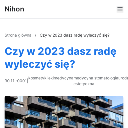
Nihon
Strona główna
/
Czy w 2023 dasz radę wyleczyć się?
Czy w 2023 dasz radę
wyleczyć się?
kosmetyki
leki
medycyna
medycyna
stomatologia
urod
30.11.-0001
|
estetyczna