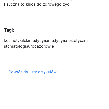
fizyczna to klucz do zdrowego życi
Tagi:
kosmetyki
leki
medycyna
medycyna estetyczna
stomatologia
uroda
zdrowie
← Powrót do listy artykułów