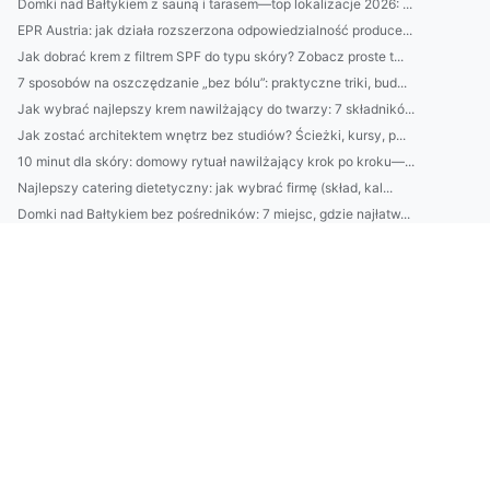
Domki nad Bałtykiem z sauną i tarasem—top lokalizacje 2026: ...
EPR Austria: jak działa rozszerzona odpowiedzialność produce...
Jak dobrać krem z filtrem SPF do typu skóry? Zobacz proste t...
7 sposobów na oszczędzanie „bez bólu”: praktyczne triki, bud...
Jak wybrać najlepszy krem nawilżający do twarzy: 7 składnikó...
Jak zostać architektem wnętrz bez studiów? Ścieżki, kursy, p...
10 minut dla skóry: domowy rytuał nawilżający krok po kroku—...
Najlepszy catering dietetyczny: jak wybrać firmę (skład, kal...
Domki nad Bałtykiem bez pośredników: 7 miejsc, gdzie najłatw...
Klimatyzacja w Pruszkowie: jak dobrać moc urządzenia i unikn...
2) BDO Chorwacja wymagania prawne: najważniejsze obowiązki p...
Catering dietetyczny: jak dobrać dietę do celu (redukcja, ma...
10 sposobów na oszczędzanie bez wyrzeczeń: budżet domowy, au...
Domki nad Bałtykiem: kompletny przewodnik wynajmu — najlepsz...
BDO Portugalia: jakie usługi oferuje BDO w Portugalii dla po...
Ranking firm klimatyzacyjnych w Pruszkowie: ceny, montaż, se...
Kosmetyki naturalne vs syntetyczne: co lepsze dla Twojej skó...
Avfallsregistret: kompletny przewodnik dla firm — rejestracj...
Jak wybrać usługi ADS w Danii: porównanie agencji, kosztów, ...