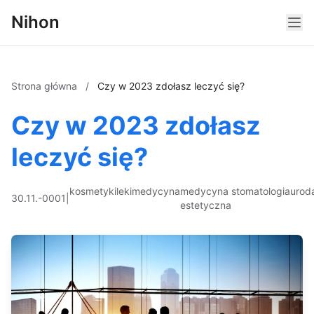
Nihon
Strona główna
/
Czy w 2023 zdołasz leczyć się?
Czy w 2023 zdołasz
leczyć się?
kosmetyki
leki
medycyna
medycyna
stomatologia
urod
30.11.-0001
|
estetyczna