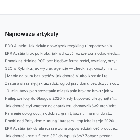
Najnowsze artykuły
BDO Austria: Jak działa obowiązek recyklingu i raportowania ...
EPR Austria krok po kroku: jak wdrożyć rozszerzoną odpowiedz...
Domek na działce ROD bez błędów: formalności, wymiary, przył...
SEO w Rybniku: jak wybrać agencję — checklisty, koszty i na ...
| Meble do biura bez błędów: jak dobrać biurko, krzesło i re...
Zastanawiasz się, jak urządzić ogród przy domu bez dużych ko...
10-minutowy plan sprzątania mieszkania krok po kroku: jak w ...
Najlepsze loty do Glasgow 2026: kiedy kupować bilety, najtań...
Jak dobrać styl wnętrza do charakteru domowników? Architekt ...
Kamienie do ogrodu: jak dobrać granit, bazalt i marmur do st...
Domki nad Bałtykiem z sauną i tarasem—top lokalizacje 2026: ...
EPR Austria: jak działa rozszerzona odpowiedzialność produce...
Jak dobrać krem z filtrem SPF do typu skóry? Zobacz proste t...