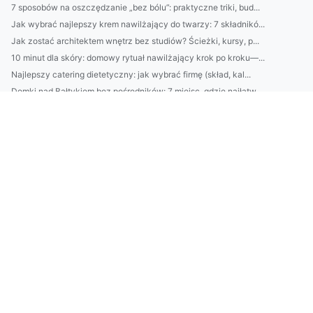
7 sposobów na oszczędzanie „bez bólu”: praktyczne triki, bud...
Jak wybrać najlepszy krem nawilżający do twarzy: 7 składnikó...
Jak zostać architektem wnętrz bez studiów? Ścieżki, kursy, p...
10 minut dla skóry: domowy rytuał nawilżający krok po kroku—...
Najlepszy catering dietetyczny: jak wybrać firmę (skład, kal...
Domki nad Bałtykiem bez pośredników: 7 miejsc, gdzie najłatw...
Klimatyzacja w Pruszkowie: jak dobrać moc urządzenia i unikn...
2) BDO Chorwacja wymagania prawne: najważniejsze obowiązki p...
Catering dietetyczny: jak dobrać dietę do celu (redukcja, ma...
10 sposobów na oszczędzanie bez wyrzeczeń: budżet domowy, au...
Domki nad Bałtykiem: kompletny przewodnik wynajmu — najlepsz...
BDO Portugalia: jakie usługi oferuje BDO w Portugalii dla po...
Ranking firm klimatyzacyjnych w Pruszkowie: ceny, montaż, se...
Kosmetyki naturalne vs syntetyczne: co lepsze dla Twojej skó...
Avfallsregistret: kompletny przewodnik dla firm — rejestracj...
Jak wybrać usługi ADS w Danii: porównanie agencji, kosztów, ...
Praktyczny przewodnik: jak zarejestrować się w systemie BDO ...
Krok po kroku: odnawianie starego stołu z dębu — szlifowanie...
Domek na działce ROD: jak legalnie urządzić, ocieplić i zabe...