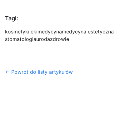
Tagi:
kosmetyki
leki
medycyna
medycyna estetyczna
stomatologia
uroda
zdrowie
← Powrót do listy artykułów