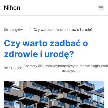
Nihon
Strona główna
/
Czy warto zadbać o zdrowie i urodę?
Czy warto zadbać o
zdrowie i urodę?
kosmetyki
leki
medycyna
medycyna
stomatologia
urod
30.11.-0001
|
estetyczna