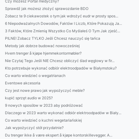
Czy możesz Portal medyczny?
Sprawdź jak możesz złożyć sprawozdanie BDO
Zobacz te 9 ciekawostek o tym jak wdrożyć eudr w prosty spos...
6 Niepodważalnych Dowodów, Faktów I Liczb, Które Pokazują Ja...
3 Faktów, Które Zmienią Wszystko Co Myślałeś O Tym Jak zjeść...
PILNE! Zobacz TYLKO Jeśli Chcesz nauczyć się tańca
Metody jak dobrze budować nowocześniej
Hvem trenger å kjøpe hjemmekontormøbler?
Nie Czytaj Tego Jeśli NIE Chcesz obliczyć ślad węglowy w fir...
Kto potrzebuje wykonać odbiór elektroodpadów w Białymstoku?
Co warto wiedzieć o wegatrianach
Eventowe akcesoria
Czy jest nowe prawo jak wypożyczyć meble?
kupić sprzęt audio w 2025?
9 nowych sposóbw w 2023 aby podróżować
Dlaczego w 2023 warto wykonać odbiór elektroodpadów w Biały...
Co warto wiedzieć o kuchni wegetariańskiej
Jak wypożyczyć stół przydatnie?
Du trenger ikke å være ekspert å kjøpe kontorskillevegger. A...