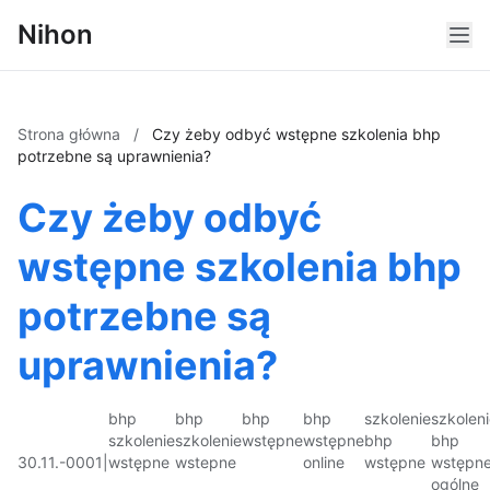
Nihon
Strona główna
/
Czy żeby odbyć wstępne szkolenia bhp
potrzebne są uprawnienia?
Czy żeby odbyć
wstępne szkolenia bhp
potrzebne są
uprawnienia?
bhp
bhp
bhp
bhp
szkolenie
szkolen
szkolenie
szkolenie
wstępne
wstępne
bhp
bhp
30.11.-0001
|
wstępne
wstepne
online
wstępne
wstępn
ogólne