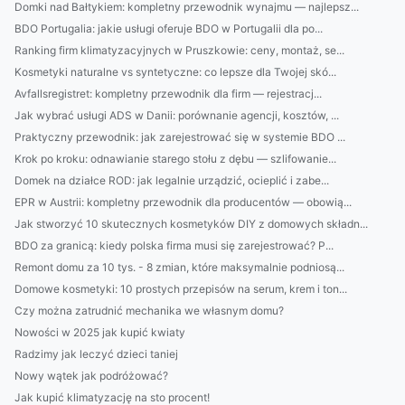
Domki nad Bałtykiem: kompletny przewodnik wynajmu — najlepsz...
BDO Portugalia: jakie usługi oferuje BDO w Portugalii dla po...
Ranking firm klimatyzacyjnych w Pruszkowie: ceny, montaż, se...
Kosmetyki naturalne vs syntetyczne: co lepsze dla Twojej skó...
Avfallsregistret: kompletny przewodnik dla firm — rejestracj...
Jak wybrać usługi ADS w Danii: porównanie agencji, kosztów, ...
Praktyczny przewodnik: jak zarejestrować się w systemie BDO ...
Krok po kroku: odnawianie starego stołu z dębu — szlifowanie...
Domek na działce ROD: jak legalnie urządzić, ocieplić i zabe...
EPR w Austrii: kompletny przewodnik dla producentów — obowią...
Jak stworzyć 10 skutecznych kosmetyków DIY z domowych składn...
BDO za granicą: kiedy polska firma musi się zarejestrować? P...
Remont domu za 10 tys. - 8 zmian, które maksymalnie podniosą...
Domowe kosmetyki: 10 prostych przepisów na serum, krem i ton...
Czy można zatrudnić mechanika we własnym domu?
Nowości w 2025 jak kupić kwiaty
Radzimy jak leczyć dzieci taniej
Nowy wątek jak podróżować?
Jak kupić klimatyzację na sto procent!