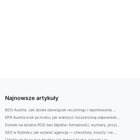
Najnowsze artykuły
BDO Austria: Jak działa obowiązek recyklingu i raportowania ...
EPR Austria krok po kroku: jak wdrożyć rozszerzoną odpowiedz...
Domek na działce ROD bez błędów: formalności, wymiary, przył...
SEO w Rybniku: jak wybrać agencję — checklisty, koszty i na ...
| Meble do biura bez błędów: jak dobrać biurko, krzesło i re...