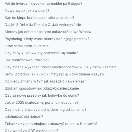
Vet du hvordan kjøpe kontormøbler på 6 dager?
Nowy wątek jak zwiedzić?
Kan du kjøpe kontorstoler etter arbeidstid?
Daj Mi 3 Dni A Ja Pokażę Ci Jak wyleczyć się
Metody jak dobrze obejrzeć pokaz tańca we Wrocłwiu
Psycholog-kiedy warto skorzystać z jego pomocy?
latać samolotem jak mistrz!
Czy żeby kupić kwiaty potrzebne są studia?
Jak podróżować i zarobić?
Czy można wykonać odbiór elektroodpadów w Białymstoku samemu...
Krótki poradnik jak kupić klimatyzację, który zmieni wszystk...
Od kiedy zmiany w tym jak urządzić kawalerkę?
Szukam sposóbów jak odgrzybić mieszkanie
Czy są nowe przepisy jak lodówkę do domu?
Jak w 2025 skuteczniej portal o medycynie?
Czy można stworzyć ładny dom i ogród samemu?
odchudzać się dobrze?
Zobacz czy potrzebujesz zobaczyć taniec w Krakowie?
Czy wdrożyć GOZ można tanio?