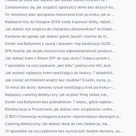
Zastanawiasz się, jak urządzić ogród przy domu bez dużych ko...
10-minutowy plan sprzątania mieszkania krok po kroku: jak w ...
Najlepsze loty do Glasgow 2026: kiedy kupować bilety, najtań...
Jak dobrać styl wnętrza do charakteru domowników? Architekt ...
Kamienie do ogrodu: jak dobrać granit, bazalt i marmur do st...
Domki nad Bałtykiem z sauną i tarasem—top lokalizacje 2026: ...
EPR Austria: jak działa rozszerzona odpowiedzialność produce...
Jak dobrać krem z filtrem SPF do typu skóry? Zobacz proste t...
7 sposobów na oszczędzanie „bez bólu”: praktyczne triki, bud...
Jak wybrać najlepszy krem nawilżający do twarzy: 7 składnikó...
Jak zostać architektem wnętrz bez studiów? Ścieżki, kursy, p...
10 minut dla skóry: domowy rytuał nawilżający krok po kroku—...
Najlepszy catering dietetyczny: jak wybrać firmę (skład, kal...
Domki nad Bałtykiem bez pośredników: 7 miejsc, gdzie najłatw...
Klimatyzacja w Pruszkowie: jak dobrać moc urządzenia i unikn...
2) BDO Chorwacja wymagania prawne: najważniejsze obowiązki p...
Catering dietetyczny: jak dobrać dietę do celu (redukcja, ma...
10 sposobów na oszczędzanie bez wyrzeczeń: budżet domowy, au...