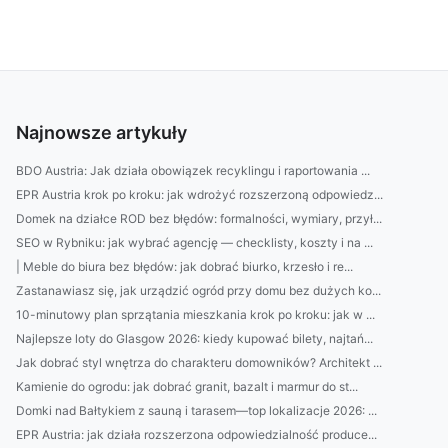
Najnowsze artykuły
BDO Austria: Jak działa obowiązek recyklingu i raportowania ...
EPR Austria krok po kroku: jak wdrożyć rozszerzoną odpowiedz...
Domek na działce ROD bez błędów: formalności, wymiary, przył...
SEO w Rybniku: jak wybrać agencję — checklisty, koszty i na ...
| Meble do biura bez błędów: jak dobrać biurko, krzesło i re...
Zastanawiasz się, jak urządzić ogród przy domu bez dużych ko...
10-minutowy plan sprzątania mieszkania krok po kroku: jak w ...
Najlepsze loty do Glasgow 2026: kiedy kupować bilety, najtań...
Jak dobrać styl wnętrza do charakteru domowników? Architekt ...
Kamienie do ogrodu: jak dobrać granit, bazalt i marmur do st...
Domki nad Bałtykiem z sauną i tarasem—top lokalizacje 2026: ...
EPR Austria: jak działa rozszerzona odpowiedzialność produce...