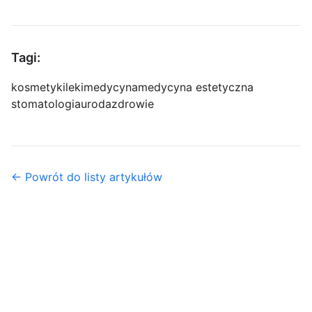
Tagi:
kosmetyki
leki
medycyna
medycyna estetyczna
stomatologia
uroda
zdrowie
← Powrót do listy artykułów