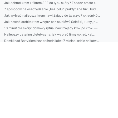
Jak dobrać krem z filtrem SPF do typu skóry? Zobacz proste t...
7 sposobów na oszczędzanie „bez bólu”: praktyczne triki, bud...
Jak wybrać najlepszy krem nawilżający do twarzy: 7 składnikó...
Jak zostać architektem wnętrz bez studiów? Ścieżki, kursy, p...
10 minut dla skóry: domowy rytuał nawilżający krok po kroku—...
Najlepszy catering dietetyczny: jak wybrać firmę (skład, kal...
Domki nad Bałtykiem bez pośredników: 7 miejsc, gdzie najłatw...
Klimatyzacja w Pruszkowie: jak dobrać moc urządzenia i unikn...
2) BDO Chorwacja wymagania prawne: najważniejsze obowiązki p...
Catering dietetyczny: jak dobrać dietę do celu (redukcja, ma...
10 sposobów na oszczędzanie bez wyrzeczeń: budżet domowy, au...
Domki nad Bałtykiem: kompletny przewodnik wynajmu — najlepsz...
BDO Portugalia: jakie usługi oferuje BDO w Portugalii dla po...
Ranking firm klimatyzacyjnych w Pruszkowie: ceny, montaż, se...
Kosmetyki naturalne vs syntetyczne: co lepsze dla Twojej skó...
Avfallsregistret: kompletny przewodnik dla firm — rejestracj...
Jak wybrać usługi ADS w Danii: porównanie agencji, kosztów, ...
Praktyczny przewodnik: jak zarejestrować się w systemie BDO ...
Krok po kroku: odnawianie starego stołu z dębu — szlifowanie...