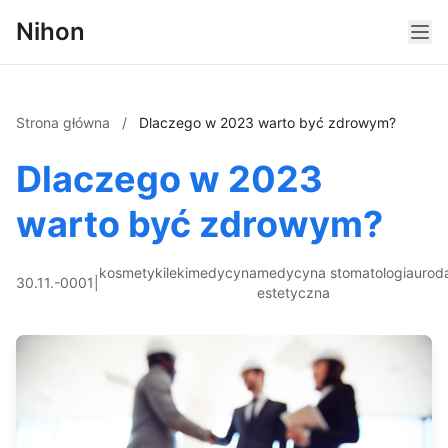
Nihon
Strona główna
/
Dlaczego w 2023 warto być zdrowym?
Dlaczego w 2023
warto być zdrowym?
kosmetyki
leki
medycyna
medycyna
stomatologia
urod
30.11.-0001
|
estetyczna