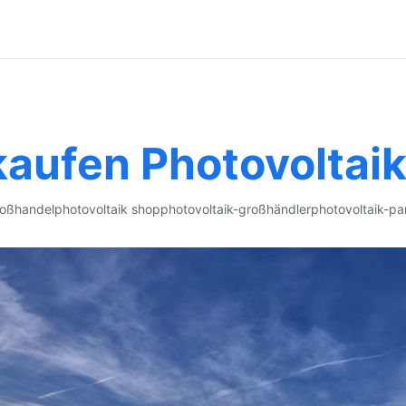
 kaufen Photovoltai
roßhandel
photovoltaik shop
photovoltaik-großhändler
photovoltaik-pa