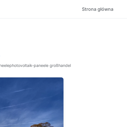
Strona główna
k
neele
photovoltaik-paneele großhandel