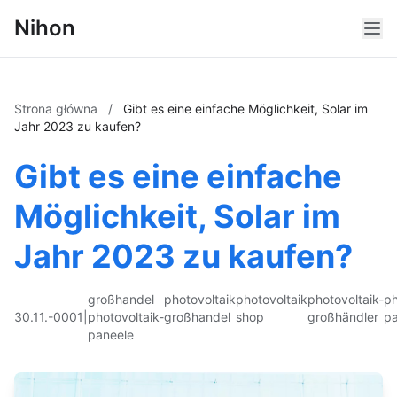
Nihon
Strona główna
/
Gibt es eine einfache Möglichkeit, Solar im
Jahr 2023 zu kaufen?
Gibt es eine einfache
Möglichkeit, Solar im
Jahr 2023 zu kaufen?
großhandel
photovoltaik
photovoltaik
photovoltaik-
ph
30.11.-0001
|
photovoltaik-
großhandel
shop
großhändler
pa
paneele