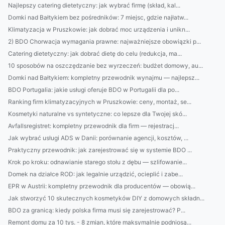
Najlepszy catering dietetyczny: jak wybrać firmę (skład, kal...
Domki nad Bałtykiem bez pośredników: 7 miejsc, gdzie najłatw...
Klimatyzacja w Pruszkowie: jak dobrać moc urządzenia i unikn...
2) BDO Chorwacja wymagania prawne: najważniejsze obowiązki p...
Catering dietetyczny: jak dobrać dietę do celu (redukcja, ma...
10 sposobów na oszczędzanie bez wyrzeczeń: budżet domowy, au...
Domki nad Bałtykiem: kompletny przewodnik wynajmu — najlepsz...
BDO Portugalia: jakie usługi oferuje BDO w Portugalii dla po...
Ranking firm klimatyzacyjnych w Pruszkowie: ceny, montaż, se...
Kosmetyki naturalne vs syntetyczne: co lepsze dla Twojej skó...
Avfallsregistret: kompletny przewodnik dla firm — rejestracj...
Jak wybrać usługi ADS w Danii: porównanie agencji, kosztów, ...
Praktyczny przewodnik: jak zarejestrować się w systemie BDO ...
Krok po kroku: odnawianie starego stołu z dębu — szlifowanie...
Domek na działce ROD: jak legalnie urządzić, ocieplić i zabe...
EPR w Austrii: kompletny przewodnik dla producentów — obowią...
Jak stworzyć 10 skutecznych kosmetyków DIY z domowych składn...
BDO za granicą: kiedy polska firma musi się zarejestrować? P...
Remont domu za 10 tys. - 8 zmian, które maksymalnie podniosą...