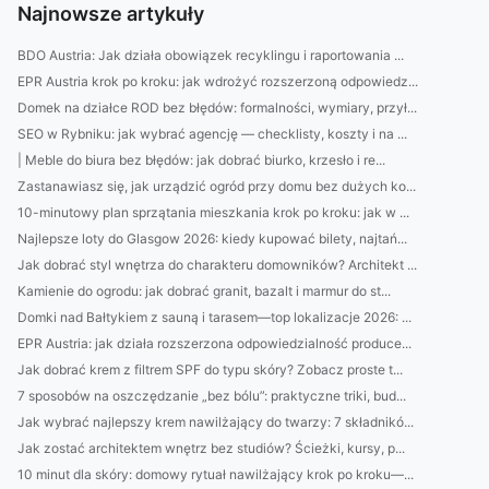
Najnowsze artykuły
BDO Austria: Jak działa obowiązek recyklingu i raportowania ...
EPR Austria krok po kroku: jak wdrożyć rozszerzoną odpowiedz...
Domek na działce ROD bez błędów: formalności, wymiary, przył...
SEO w Rybniku: jak wybrać agencję — checklisty, koszty i na ...
| Meble do biura bez błędów: jak dobrać biurko, krzesło i re...
Zastanawiasz się, jak urządzić ogród przy domu bez dużych ko...
10-minutowy plan sprzątania mieszkania krok po kroku: jak w ...
Najlepsze loty do Glasgow 2026: kiedy kupować bilety, najtań...
Jak dobrać styl wnętrza do charakteru domowników? Architekt ...
Kamienie do ogrodu: jak dobrać granit, bazalt i marmur do st...
Domki nad Bałtykiem z sauną i tarasem—top lokalizacje 2026: ...
EPR Austria: jak działa rozszerzona odpowiedzialność produce...
Jak dobrać krem z filtrem SPF do typu skóry? Zobacz proste t...
7 sposobów na oszczędzanie „bez bólu”: praktyczne triki, bud...
Jak wybrać najlepszy krem nawilżający do twarzy: 7 składnikó...
Jak zostać architektem wnętrz bez studiów? Ścieżki, kursy, p...
10 minut dla skóry: domowy rytuał nawilżający krok po kroku—...