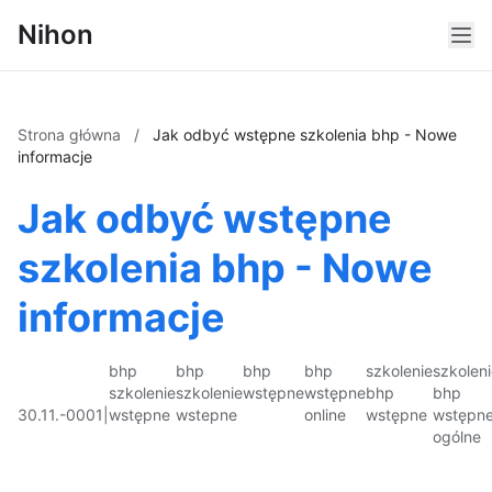
Nihon
Strona główna
/
Jak odbyć wstępne szkolenia bhp - Nowe
informacje
Jak odbyć wstępne
szkolenia bhp - Nowe
informacje
bhp
bhp
bhp
bhp
szkolenie
szkolen
szkolenie
szkolenie
wstępne
wstępne
bhp
bhp
30.11.-0001
|
wstępne
wstepne
online
wstępne
wstępn
ogólne