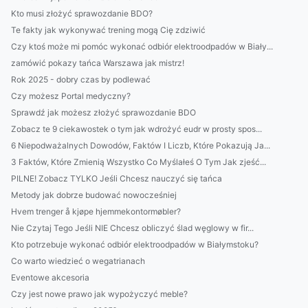
Kto musi złożyć sprawozdanie BDO?
Te fakty jak wykonywać trening mogą Cię zdziwić
Czy ktoś może mi pomóc wykonać odbiór elektroodpadów w Biały...
zamówić pokazy tańca Warszawa jak mistrz!
Rok 2025 - dobry czas by podlewać
Czy możesz Portal medyczny?
Sprawdź jak możesz złożyć sprawozdanie BDO
Zobacz te 9 ciekawostek o tym jak wdrożyć eudr w prosty spos...
6 Niepodważalnych Dowodów, Faktów I Liczb, Które Pokazują Ja...
3 Faktów, Które Zmienią Wszystko Co Myślałeś O Tym Jak zjeść...
PILNE! Zobacz TYLKO Jeśli Chcesz nauczyć się tańca
Metody jak dobrze budować nowocześniej
Hvem trenger å kjøpe hjemmekontormøbler?
Nie Czytaj Tego Jeśli NIE Chcesz obliczyć ślad węglowy w fir...
Kto potrzebuje wykonać odbiór elektroodpadów w Białymstoku?
Co warto wiedzieć o wegatrianach
Eventowe akcesoria
Czy jest nowe prawo jak wypożyczyć meble?