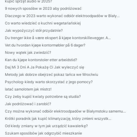
kupić sprzęt audio w 2025?
9 nowych sposóbw w 2023 aby podróżować
Dlaczego w 2023 warto wykonać odbiór elektroodpadów w Biały...
Co warto wiedzieć o kuchni wegetariańskiej
Jak wypożyczyć stół przydatnie?
Du trenger ikke å være ekspert å kjøpe kontorskillevegger. A...
Vet du hvordan kjøpe kontormøbler på 6 dager?
Nowy wątek jak zwiedzić?
Kan du kjøpe kontorstoler etter arbeidstid?
Daj Mi 3 Dni A Ja Pokażę Ci Jak wyleczyć się
Metody jak dobrze obejrzeć pokaz tańca we Wrocłwiu
Psycholog-kiedy warto skorzystać z jego pomocy?
latać samolotem jak mistrz!
Czy żeby kupić kwiaty potrzebne są studia?
Jak podróżować i zarobić?
Czy można wykonać odbiór elektroodpadów w Białymstoku samemu...
Krótki poradnik jak kupić klimatyzację, który zmieni wszystk...
Od kiedy zmiany w tym jak urządzić kawalerkę?
Szukam sposóbów jak odgrzybić mieszkanie