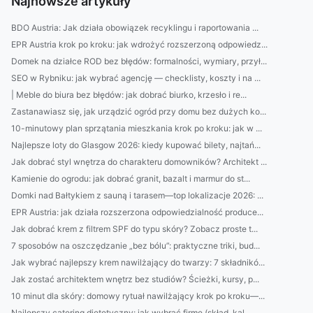
Najnowsze artykuły
BDO Austria: Jak działa obowiązek recyklingu i raportowania ...
EPR Austria krok po kroku: jak wdrożyć rozszerzoną odpowiedz...
Domek na działce ROD bez błędów: formalności, wymiary, przył...
SEO w Rybniku: jak wybrać agencję — checklisty, koszty i na ...
| Meble do biura bez błędów: jak dobrać biurko, krzesło i re...
Zastanawiasz się, jak urządzić ogród przy domu bez dużych ko...
10-minutowy plan sprzątania mieszkania krok po kroku: jak w ...
Najlepsze loty do Glasgow 2026: kiedy kupować bilety, najtań...
Jak dobrać styl wnętrza do charakteru domowników? Architekt ...
Kamienie do ogrodu: jak dobrać granit, bazalt i marmur do st...
Domki nad Bałtykiem z sauną i tarasem—top lokalizacje 2026: ...
EPR Austria: jak działa rozszerzona odpowiedzialność produce...
Jak dobrać krem z filtrem SPF do typu skóry? Zobacz proste t...
7 sposobów na oszczędzanie „bez bólu”: praktyczne triki, bud...
Jak wybrać najlepszy krem nawilżający do twarzy: 7 składnikó...
Jak zostać architektem wnętrz bez studiów? Ścieżki, kursy, p...
10 minut dla skóry: domowy rytuał nawilżający krok po kroku—...
Najlepszy catering dietetyczny: jak wybrać firmę (skład, kal...