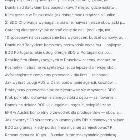
Domki nad Bałtykiem bez pośredników: 7 miejsc, gdzie najłatw...
Klimatyzacja w Pruszkowie: jak dobrać moc urządzenia i unikn...
2) BDO Chorwacja wymagania prawne: najważniejsze obowiązki p...
Catering dietetyczny: jak dobrać dietę do celu (redukcja, ma...
10 sposobów na oszczędzanie bez wyrzeczeń: budżet domowy, au...
Domki nad Bałtykiem: kompletny przewodnik wynajmu — najlepsz...
BDO Portugalia: jakie usługi oferuje BDO w Portugalii dla po...
Ranking firm klimatyzacyjnych w Pruszkowie: ceny, montaż, se...
Kosmetyki naturalne vs syntetyczne: co lepsze dla Twojej skó...
Avfallsregistret: kompletny przewodnik dla firm — rejestracj...
Jak wybrać usługi ADS w Danii: porównanie agencji, kosztów, ...
Praktyczny przewodnik: jak zarejestrować się w systemie BDO ...
Krok po kroku: odnawianie starego stołu z dębu — szlifowanie...
Domek na działce ROD: jak legalnie urządzić, ocieplić i zabe...
EPR w Austrii: kompletny przewodnik dla producentów — obowią...
Jak stworzyć 10 skutecznych kosmetyków DIY z domowych składn...
BDO za granicą: kiedy polska firma musi się zarejestrować? P...
Remont domu za 10 tys. - 8 zmian, które maksymalnie podniosą...