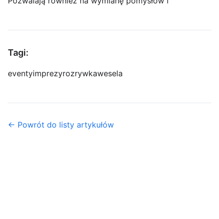
Pozwalają również na wymianę pomysłów i
Tagi:
eventy
imprezy
rozrywka
wesela
← Powrót do listy artykułów