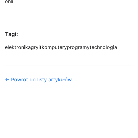
onli
Tagi:
elektronika
gry
it
komputery
programy
technologia
← Powrót do listy artykułów