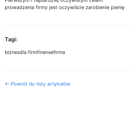
Pierwszym i najbardziej oczywistym celem
prowadzenia firmy jest oczywiście zarobienie pienię
Tagi:
biznes
dla firm
finanse
firma
← Powrót do listy artykułów