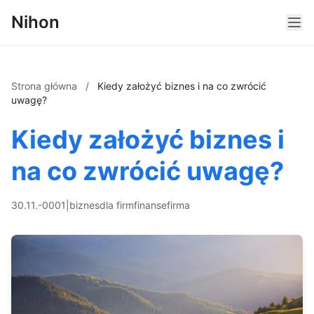
Nihon
Strona główna
/
Kiedy założyć biznes i na co zwrócić
uwagę?
Kiedy założyć biznes i
na co zwrócić uwagę?
30.11.-0001
|
biznes
dla firm
finanse
firma